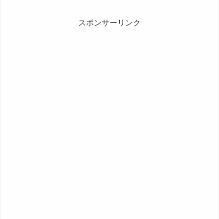
ル。と思ったら事前チェックでエラー
ぐ...
スポンサーリンク