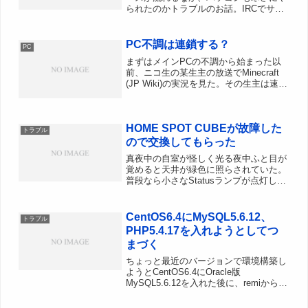
られたのかトラブルのお話。IRCでサブ
PCだけネットにつながらない。と、ラ
ッシーさまから悲鳴。IE8を立ち上げる
とAirStationのIDとPassを聞かれるとの
PC不調は連鎖する？
PC
こと...
まずはメインPCの不調から始まった以
前、ニコ生の某生主の放送でMinecraft
(JP Wiki)の実況を見た。その生主は速攻
飽きちゃってすぐ別ゲーの実況をしだし
たのだが、直感で「あ、これは俺の好き
なタイプのゲームだ！」と悟り、とりあ
HOME SPOT CUBEが故障した
えず...
トラブル
ので交換してもらった
真夜中の自室が怪しく光る夜中ふと目が
覚めると天井が緑色に照らされていた。
普段なら小さなStatusランプが点灯して
いるだけの HOME SPOT CUBE の
Settingボタンが、緑にピカピカ、オレン
ジにピカピカと点滅している。Party...
CentOS6.4にMySQL5.6.12、
トラブル
PHP5.4.17を入れようとしてつ
まづく
ちょっと最近のバージョンで環境構築し
ようとCentOS6.4にOracle版
MySQL5.6.12を入れた後に、remiから
PHP5.4.17を入れようしたお約束的にい
つも入れるパッケージ達をインストー