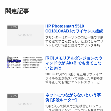
関連記事
HP Photosmart 5510
トラブル
CQ181C#ABJのワイヤレス接続
プリンターはローソンのコピー機で印刷
する派ですこんにちわ。たまにしかプリ
ントしない場合は自分でプリンタを所有
するより、コンビニのメディア対応コピ
ー機や、ネットプリントの方がトータル
コストとしてはお安くなりますよね。た
[RO] メモリアルダンジョンのウ
RO
まにしか使わないインクジ...
ィンドウが Alt+B でも出てこな
いときは
2015年12月22日追記 修正用リプレイフ
ァイルを追加某スレで回答した内容を加
筆修正してお届けエンドレスタワーとか
メモリアルダンジョンに行ってると、時
間切れまでの時刻を表示した小窓があり
ますよね。クライアント入れなおしたせ
ネットにつながらないという事
トラブル
いなのか、パッチ...
例 [多段ルーター]
2月に入って関東では初積雪というニュ
ースが流れるなか、パソコンも寒さにや