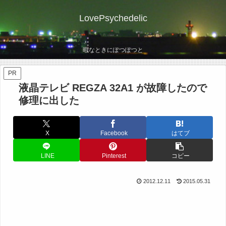
LovePsychedelic
暇なときにぽつぽつと
PR
液晶テレビ REGZA 32A1 が故障したので
修理に出した
X
Facebook
はてブ
LINE
Pinterest
コピー
2012.12.11
2015.05.31