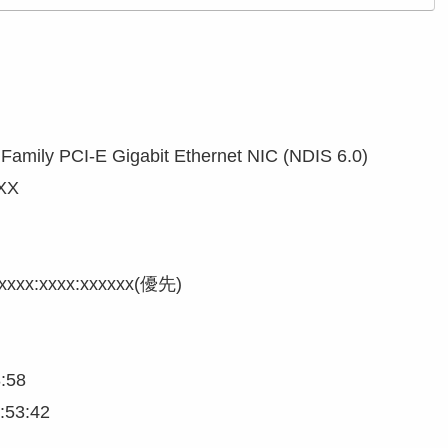
8111 Family PCI-E Gigabit Ethernet NIC (NDIS 6.0)
-XX
xxx:xxxx:xxxxxx(優先)
8:58
:53:42