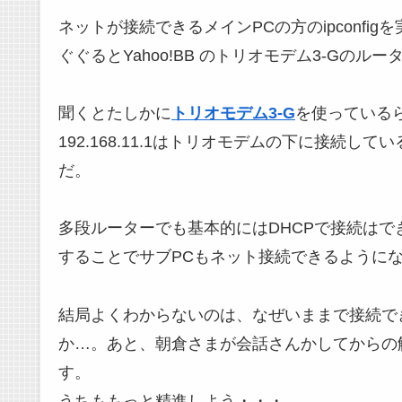
ネットが接続できるメインPCの方のipconfigを実行して
ぐぐるとYahoo!BB のトリオモデム3-Gのルータ
聞くとたしかに
トリオモデム3-G
を使っている
192.168.11.1はトリオモデムの下に接続しているAi
だ。
多段ルーターでも基本的にはDHCPで接続はできる
することでサブPCもネット接続できるように
結局よくわからないのは、なぜいままで接続で
か…。あと、朝倉さまが会話さんかしてからの
す。
うちももっと精進しよう・・・。