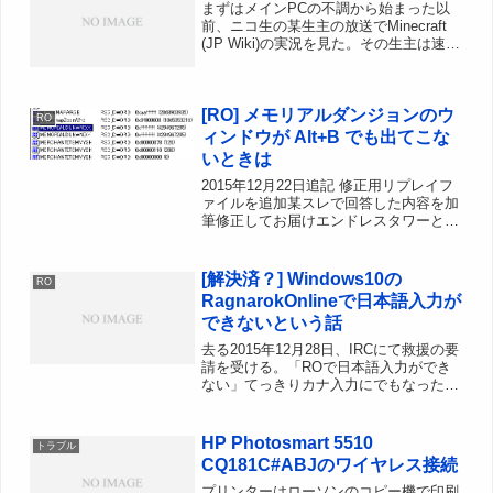
まずはメインPCの不調から始まった以
前、ニコ生の某生主の放送でMinecraft
(JP Wiki)の実況を見た。その生主は速攻
飽きちゃってすぐ別ゲーの実況をしだし
たのだが、直感で「あ、これは俺の好き
なタイプのゲームだ！」と悟り、とりあ
[RO] メモリアルダンジョンのウ
えず...
RO
ィンドウが Alt+B でも出てこな
いときは
2015年12月22日追記 修正用リプレイフ
ァイルを追加某スレで回答した内容を加
筆修正してお届けエンドレスタワーとか
メモリアルダンジョンに行ってると、時
間切れまでの時刻を表示した小窓があり
ますよね。クライアント入れなおしたせ
[解決済？] Windows10の
RO
いなのか、パッチ...
RagnarokOnlineで日本語入力が
できないという話
去る2015年12月28日、IRCにて救援の要
請を受ける。「ROで日本語入力ができ
ない」てっきりカナ入力にでもなったの
だろうと思い、いろいろ返答してみるが
そういうわけではなさそうだった。最終
的にWindows10 64bit版をクリーンイ
HP Photosmart 5510
トラブル
ン...
CQ181C#ABJのワイヤレス接続
プリンターはローソンのコピー機で印刷