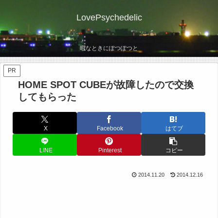
LovePsychedelic
暇なときにぽつぽつと
PR
HOME SPOT CUBEが故障したので交換
してもらった
X
Facebook
はてブ
LINE
Pinterest
コピー
2014.11.20
2014.12.16