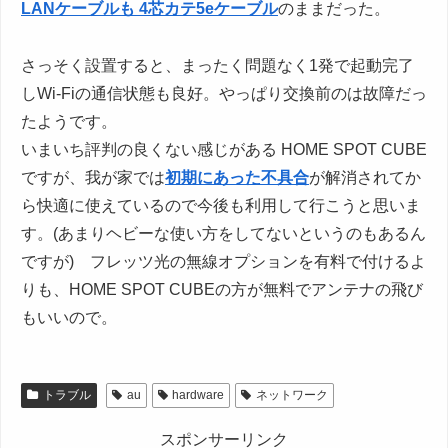
LANケーブルも 4芯カテ5eケーブル
のままだった。
さっそく設置すると、まったく問題なく1発で起動完了
しWi-Fiの通信状態も良好。やっぱり交換前のは故障だっ
たようです。
いまいち評判の良くない感じがある HOME SPOT CUBE
ですが、我が家では
初期にあった不具合
が解消されてか
ら快適に使えているので今後も利用して行こうと思いま
す。(あまりヘビーな使い方をしてないというのもあるん
ですが) フレッツ光の無線オプションを有料で付けるよ
りも、HOME SPOT CUBEの方が無料でアンテナの飛び
もいいので。
トラブル
au
hardware
ネットワーク
スポンサーリンク