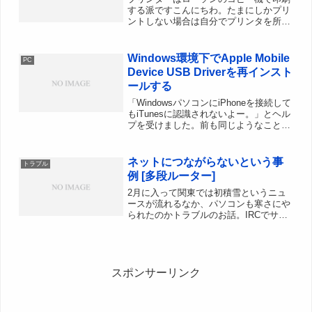
する派ですこんにちわ。たまにしかプリ
ントしない場合は自分でプリンタを所有
するより、コンビニのメディア対応コピ
ー機や、ネットプリントの方がトータル
コストとしてはお安くなりますよね。た
Windows環境下でApple Mobile
PC
まにしか使わないインクジ...
Device USB Driverを再インスト
ールする
「WindowsパソコンにiPhoneを接続して
もiTunesに認識されないよー。」とヘル
プを受けました。前も同じようなことが
あったような、よくある事例なんだろう
か。何度かやり取りをして無事認識され
るようになったので、今回認識されなく
ネットにつながらないという事
トラブル
なった...
例 [多段ルーター]
2月に入って関東では初積雪というニュ
ースが流れるなか、パソコンも寒さにや
られたのかトラブルのお話。IRCでサブ
PCだけネットにつながらない。と、ラ
ッシーさまから悲鳴。IE8を立ち上げる
とAirStationのIDとPassを聞かれるとの
こと...
スポンサーリンク