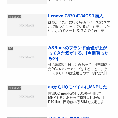
SyncMaster 713BM1280x1024のスクエ
ア型TNパネル液晶でした。今買うなら
フルHDな1920x1080は決定事項...
Lenovo G570 4334CSJ 購入
買ったもの
妹様が「九州に行く時(月1ペース)にスマ
ホで暇つぶしをしているが、仕事もした
い。なのでノートPC選んでくれ」要件
ほぼ自宅利用なのでモバイルサイズでな
くてもOK移動は月1回ペース。電車＆車
移動なので多少重くても可ROで2PCす
ASRockのブランド価値が上が
るのにも使いたい...
PC
ってきた気がする。[今週買った
もの]
妹の就職&引越しに合わせて、4年間使っ
たPCのパワーアップをすることに。ケ
ースやらHDDは流用しつつ中身だけ刷
新。そんなわけでいろいろ購入。AMD
Athlon II X2 Dual-Core 240 BOX用途的
にデュアルコアでも良さそう...
auからUQモバイルにMNPした
買ったもの
前回UQ mobileのTryUQを利用して、
MNPするにあたって機種はHUAWEI
P10 lite、回線はau系SIMで決定しまし
た。ではどこでP10 liteを買うのか、そ
してどこの回線にするのか検討すること
に。モバイル回線はどこに…...