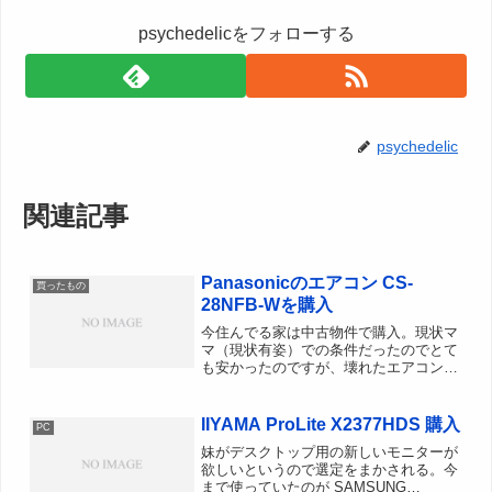
psychedelicをフォローする
psychedelic
関連記事
Panasonicのエアコン CS-
買ったもの
28NFB-Wを購入
今住んでる家は中古物件で購入。現状マ
マ（現状有姿）での条件だったのでとて
も安かったのですが、壊れたエアコンな
どもそのまま。山の上の立地で平地より
涼しいため夏でもエアコンを使うことは
あまりなく、風通しもいいので 暑けれ
IIYAMA ProLite X2377HDS 購入
PC
ば窓を開ければ良いという...
妹がデスクトップ用の新しいモニターが
欲しいというので選定をまかされる。今
まで使っていたのが SAMSUNG