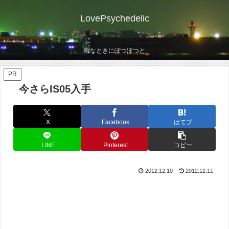
LovePsychedelic
暇なときにぽつぽつと
PR
今さらIS05入手
X
Facebook
はてブ
LINE
Pinterest
コピー
2012.12.10
2012.12.11