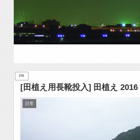
PR
[田植え用長靴投入] 田植え 2016
日常