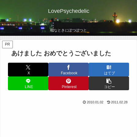
LovePsychedelic
暇なときにぽつぽつと
PR
あけました おめでとうございました
X
Facebook
はてブ
LINE
Pinterest
コピー
2010.01.02
2011.02.28