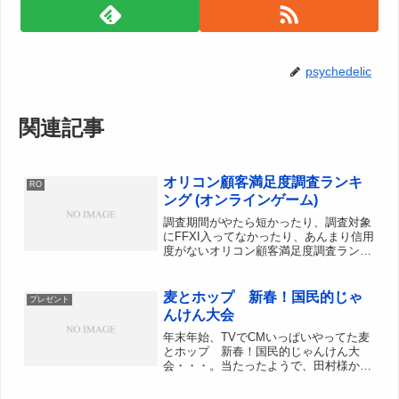
psychedelic
関連記事
オリコン顧客満足度調査ランキ
RO
ング (オンラインゲーム)
調査期間がやたら短かったり、調査対象
にFFXI入ってなかったり、あんまり信用
度がないオリコン顧客満足度調査ランキ
ング(オンラインゲーム)ROのゲーム起動
画面で、2007・2008年プレイヤー数
NO.1ってバナーがあったんですが、
麦とホップ 新春！国民的じゃ
プレゼント
2009年は...
んけん大会
年末年始、TVでCMいっぱいやってた麦
とホップ 新春！国民的じゃんけん大
会・・・。当たったようで、田村様から
届いたー！ 350ml 12缶も入ってた。機
嫌取りとして、妹様に献上しました。