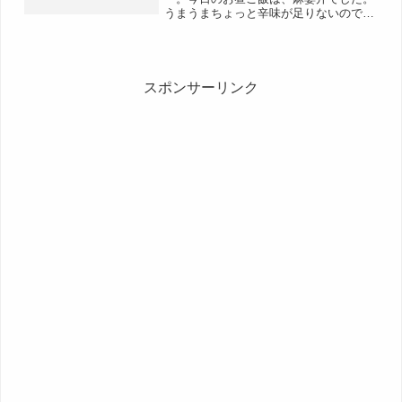
うまうまちょっと辛味が足りないので、
自分流に何か足してみようかと思ったの
ですが、こういう場合は確実に失敗し
て、創作料理ならぬ、"捜索料理" いわ
ゆる、マズイ料理になると...
スポンサーリンク