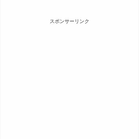
が繊維が残って食感よさそうだけど、カ
レーよそったときに、ひげみたいに繊維
残ってるのも嫌な感じが。...
スポンサーリンク