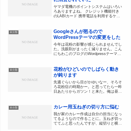
ヤマダ電機のポイントシステムはいろい
ろありますよね。 クレジット機能付き
のLABIカード 携帯電話を利用するケイ
タイdeポイント 年会費税込3,832円（初
年度入会金税込3,129円）の安心会員カ
ード(赤い帯有り) 薄い金色ピラピラのリ
Googleさんが怒るので
未分類
ライ...
WordPressテーマの変更をした
今年は花粉の影響が感じられませんでし
た。洗眼剤がまったく減りません。こん
にちわこのブログのWordpressテーマを
自作して、4年ほどそのまま使ってたん
ですが、Googleさんから、「おめーのサ
イト、モバイルユーザーが閲覧しづれー
花粉がひどいのでしばらく動き
未分類
から、この...
が鈍ります
先週ぐらいから目がかゆいなー、そろそ
ろ花粉症の時期かー。と思ってたら一昨
日あたりからガツン！と来た。俺は昼前
の鳩時計か！ってぐらいクシャミがつづ
く。去年はまったく薬いらずだったので
薬も用意していなかったが今年は薬のご
カレー用玉ねぎの切り方に悩む
未分類
厄介になりそうだなぁ。ち...
我が家のカレー作成は自分の担当になっ
てるようなので作ることに。玉ねぎ切っ
ててふと思ったんですが、縦切りと横切
りはどっちがいいんですかね縦切りの方