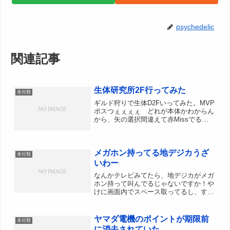
psychedelic
関連記事
生体研究所2F行ってみた
未分類
ギルド狩りで生体D2Fいってみた。MVP
ポスつぇぇぇぇ どれが本体かわからん
から、矢の選択間違えて赤Missでる
し・・・。どうやら本体は剣士DOPだっ
たもよう。。数秒にょの人が耐えてまし
たが、マグナムブレイクっぽいのでほと
メガホン持ってる地デジカうざ
んどHP持ってかれ...
未分類
いわー
なんかテレビみてたら、地デジカがメガ
ホン持って叫んでるじゃないですか！や
けに画面内でスペース取ってるし、すぐ
引っ込むとはいえ、うざいｗそもそもデ
ジタル放送の方に出てきてどうする。そ
の分アナログに倍出てろ。この時期にな
ヤマダ電機のポイントが期限前
未分類
ってもアナログで見てる人...
に消去されていた