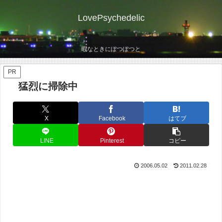
LovePsychedelic
暇なときにぽつぽつと
PR
猛烈に掃除中
X
Facebook
はてブ
LINE
Pinterest
コピー
2006.05.02
2011.02.28