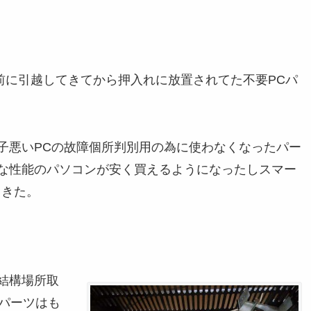
前に引越してきてから押入れに放置されてた不要PCパ
子悪いPCの故障個所判別用の為に使わなくなったパー
な性能のパソコンが安く買えるようになったしスマー
てきた。
結構場所取
パーツはも