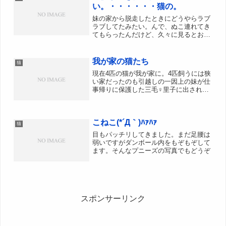
い。・・・・・・猫の。
妹の家から脱走したときにどうやらラブ
ラブしてたみたい。んで、ぬこ連れてき
てもらったんだけど、久々に見るとお腹
でかくてパンパンだし、ちくびもでかく
なってるし、確実。父親不明。母親は三
毛猫なので生まれる子猫はばらばらな柄
我が家の猫たち
猫
になるだろうなぁ。個人的...
現在4匹の猫が我が家に。4匹飼うには狭
い家だったのも引越しの一因上の妹が仕
事帰りに保護した三毛♀里子に出された
ものの、里親宅の家庭の事情で出戻り。
里親宅で「リンちゃん」と名付けられた
ので、いまもそう呼んでいます。里子に
こねこ(*´Д｀)ﾊｧﾊｧ
出されるまでは、「ねこ...
猫
目もパッチリしてきました。まだ足腰は
弱いですがダンボール内をもぞもぞして
ます。そんなプニーズの写真でもどうぞ
スポンサーリンク