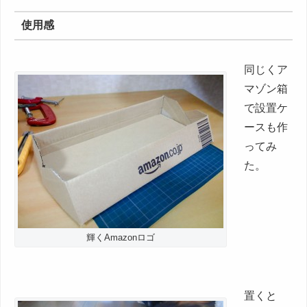
使用感
同じくア
マゾン箱
で設置ケ
ースも作
ってみ
た。
輝くAmazonロゴ
置くと