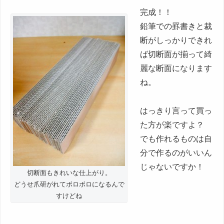
完成！！
鉛筆での罫書きと裁
断がしっかりできれ
ば切断面が揃って綺
麗な断面になります
ね。
はっきり言って買っ
た方が楽ですよ？
でも作れるものは自
分で作るのがいいん
じゃないですか！
切断面もきれいな仕上がり。
どうせ爪研がれてボロボロになるんで
すけどね