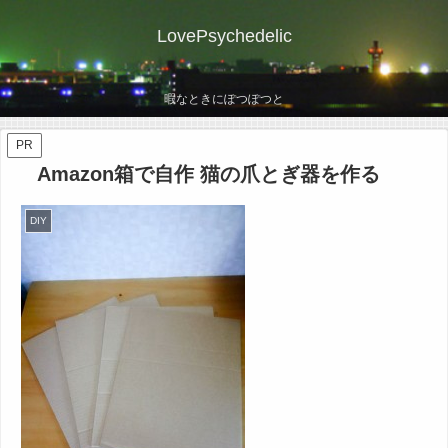
LovePsychedelic
暇なときにぽつぽつと
PR
Amazon箱で自作 猫の爪とぎ器を作る
DIY