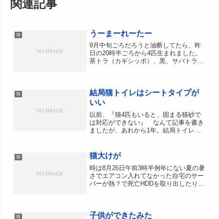
関連記事
うーまーれーたー
猫
9月中旬ごろだろうと油断してたら、昨
日の20時半ごろから4匹生まれました。
茶トラ（カギシッポ）、黒、サバトラ、
茶トラ（まっすぐシッポ）お産用にダン
ボール設置してたのに、ちょっと目を離
したすきに台所で1匹目産んだらしく、
結局猫トイレはシートタイプが
胎盤ついたままのをくわ...
猫
いい
以前、『猫4匹もいると、固まる猫砂で
は対応ができない』 なんて記事を書き
ましたが、あれから1年。結局トイレシ
ートに落ち着きました。妹がユニチャー
ム1週間消臭・抗菌デオトイレを貰って
きたので、それまで使っていた固まる砂
猫大けが
猫
タイプの猫トイレと置き換...
時は8月26日午前3時半例年にない夏の暑
さでエアコン入れてなかった自宅のサー
バーが熱？で死亡HDDを取り出したり電
源を交換したり、結局マザーボードの
SATAコントローラー関連の不調と判断
して、ケース開けたまま部屋にデスクト
子供ができたみた
ップPCを放置して...
猫