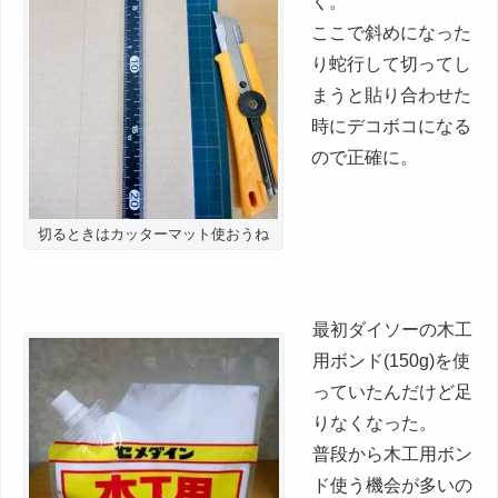
く。
ここで斜めになった
り蛇行して切ってし
まうと貼り合わせた
時にデコボコになる
ので正確に。
切るときはカッターマット使おうね
最初ダイソーの木工
用ボンド(150g)を使
っていたんだけど足
りなくなった。
普段から木工用ボン
ド使う機会が多いの