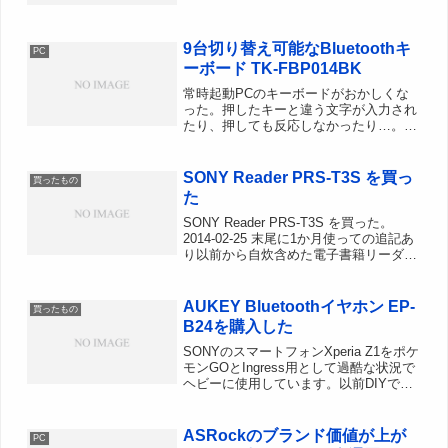
くてもOK移動は月1回ペース。電車＆車
移動なので多少重くても可ROで2PCす
9台切り替え可能なBluetoothキ
るのにも使いたい...
PC
ーボード TK-FBP014BK
常時起動PCのキーボードがおかしくな
った。押したキーと違う文字が入力され
たり、押しても反応しなかったり…。
SpaceキーやBackSpaceキーを押すと化
けた文字が入力される始末。昔から使っ
ているPS/2キーボードなんだけど、コネ
SONY Reader PRS-T3S を買っ
買ったもの
クタが抜け...
た
SONY Reader PRS-T3S を買った。
2014-02-25 末尾に1か月使っての追記あ
り以前から自炊含めた電子書籍リーダー
が欲しく、普通のAndroidタブレットな
ども検討していたんですが、タブレット
となると別の用途も含めると1...
AUKEY Bluetoothイヤホン EP-
買ったもの
B24を購入した
SONYのスマートフォンXperia Z1をポケ
モンGOとIngress用として過酷な状況で
ヘビーに使用しています。以前DIYでバ
ッテリーと液晶パネルを交換した際に外
部スピーカーのフィルム配線を傷つけて
しまい音が出なくなってしまいました。
ASRockのブランド価値が上が
PC
音...