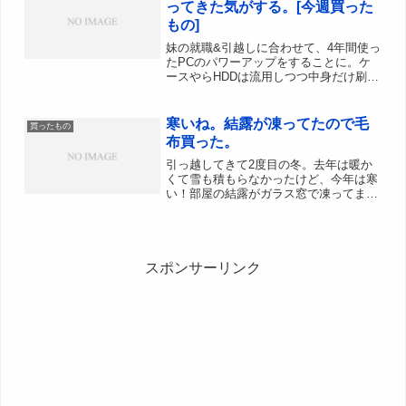
ってきた気がする。[今週買った
もの]
妹の就職&引越しに合わせて、4年間使っ
たPCのパワーアップをすることに。ケ
ースやらHDDは流用しつつ中身だけ刷
新。そんなわけでいろいろ購入。AMD
Athlon II X2 Dual-Core 240 BOX用途的
にデュアルコアでも良さそう...
寒いね。結露が凍ってたので毛
買ったもの
布買った。
引っ越してきて2度目の冬。去年は暖か
くて雪も積もらなかったけど、今年は寒
い！部屋の結露がガラス窓で凍ってまし
た。年末の話だけど、妹が帰省のするも
のの毛布の余分がなく（引っ越しで処分
した＋猫用になった、などなど）どうす
るかー。となった。という...
スポンサーリンク