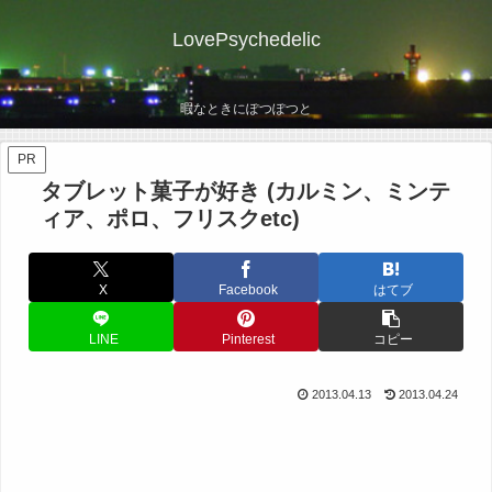
LovePsychedelic
暇なときにぽつぽつと
PR
タブレット菓子が好き (カルミン、ミンテ
ィア、ポロ、フリスクetc)
X
Facebook
はてブ
LINE
Pinterest
コピー
2013.04.13
2013.04.24