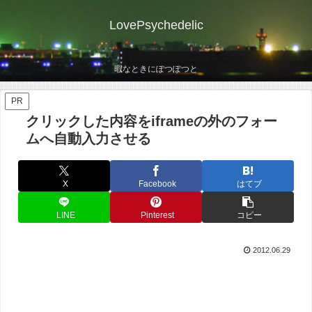
LovePsychedelic
暇なときにぽつぽつと
PR
クリックした内容をiframeの外のフォー
ムへ自動入力させる
X
Facebook
はてブ
LINE
Pinterest
コピー
2012.06.29