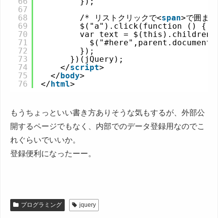
66
});
67
68
/* リストクリックで<
span
>で囲まれ
69
$("a").click(function () {
70
var text = $(this).children(
71
$("#here",parent.document)
72
});
73
})(jQuery);
74
</
script
>
75
</
body
>
76
</
html
>
もうちょっといい書き方ありそうな気もするが、外部公
開するページでもなく、内部でのデータ登録用なのでこ
れぐらいでいいか。
登録便利になったーー。
プログラミング
jquery