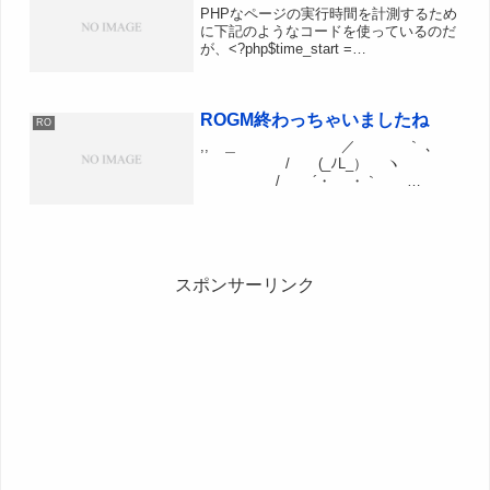
PHPなページの実行時間を計測するため
に下記のようなコードを使っているのだ
が、<?php$time_start =
microtime(true);?>ページ表示部分<?
php$time_end = microtime(true); ech...
ROGM終わっちゃいましたね
RO
,, ＿ ／ ｀ ､
/ (_ﾉL_） ヽ
/ ´・ ・｀
l ROGMは死んだんだ
（l し l） いくら
呼んでも帰っては来ないんだ
. ...
スポンサーリンク