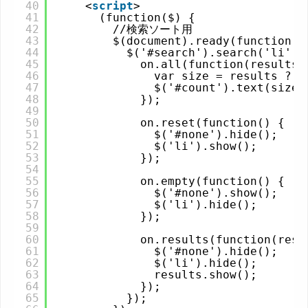
40
<
script
>
41
(function($) {
42
//検索ソート用
43
$(document).ready(function()
44
$('#search').search('li', 
45
on.all(function(results)
46
var size = results ? r
47
$('#count').text(size 
48
});
49
50
on.reset(function() {
51
$('#none').hide();
52
$('li').show();
53
});
54
55
on.empty(function() {
56
$('#none').show();
57
$('li').hide();
58
});
59
60
on.results(function(resu
61
$('#none').hide();
62
$('li').hide();
63
results.show();
64
});
65
});