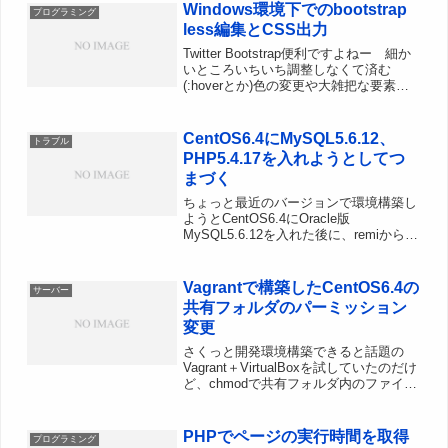
Windows環境下でのbootstrap
プログラミング
less編集とCSS出力
Twitter Bootstrap便利ですよねー 細か
いところいちいち調整しなくて済む
(:hoverとか)色の変更や大雑把な要素の
変更程度なら公式のCustomize variables
や他のGenerator(StyleBootstra...
CentOS6.4にMySQL5.6.12、
トラブル
PHP5.4.17を入れようとしてつ
まづく
ちょっと最近のバージョンで環境構築し
ようとCentOS6.4にOracle版
MySQL5.6.12を入れた後に、remiから
PHP5.4.17を入れようした$ sudo yum
install --enablerepo=remi php p...
Vagrantで構築したCentOS6.4の
サーバー
共有フォルダのパーミッション
変更
さくっと開発環境構築できると話題の
Vagrant＋VirtualBoxを試していたのだけ
ど、chmodで共有フォルダ内のファイル
のパーミッションを変更しようとしても
反映されない。ホストがWindows7なの
が悪いのかなんなのか共有フォルダを...
PHPでページの実行時間を取得
プログラミング