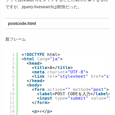
ですが、jquery-livesearchは軽快だった。
postcode.html
親フレーム
1
<!
DOCTYPE
html>
2
<
html
lang
=
"ja"
>
3
<
head
>
4
<
title
>A</
title
>
5
<
meta
charset
=
"UTF-8"
>
6
<
link
rel
=
"stylesheet"
href
=
"sty
7
</
head
>
8
<
body
>
9
<
form
action
=
""
method
=
"post"
>
10
<
label
>POST CODEを入力</
label
><
11
<
input
type
=
"submit"
value
=
"送
12
</
form
>
13
14
<
p
>↑</
p
>