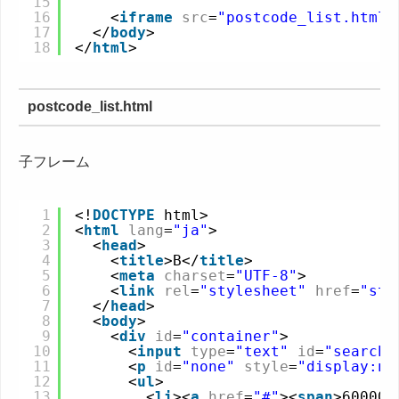
15
16
<
iframe
src
=
"postcode_list.html"
17
</
body
>
18
</
html
>
postcode_list.html
子フレーム
1
<!
DOCTYPE
html>
2
<
html
lang
=
"ja"
>
3
<
head
>
4
<
title
>B</
title
>
5
<
meta
charset
=
"UTF-8"
>    
6
<
link
rel
=
"stylesheet"
href
=
"sty
7
</
head
>
8
<
body
>
9
<
div
id
=
"container"
>
10
<
input
type
=
"text"
id
=
"search"
11
<
p
id
=
"none"
style
=
"display:no
12
<
ul
>
13
<
li
><
a
href
=
"#"
><
span
>600000