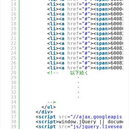
14
<
li
><
a
href
=
"#"
><
span
>640941
15
<
li
><
a
href
=
"#"
><
span
>600041
16
<
li
><
a
href
=
"#"
><
span
>600042
17
<
li
><
a
href
=
"#"
><
span
>640820
18
<
li
><
a
href
=
"#"
><
span
>600031
19
<
li
><
a
href
=
"#"
><
span
>600001
20
<
li
><
a
href
=
"#"
><
span
>640821
21
<
li
><
a
href
=
"#"
><
span
>600032
22
<
li
><
a
href
=
"#"
><
span
>600002
23
<
li
><
a
href
=
"#"
><
span
>640822
24
<
li
><
a
href
=
"#"
><
span
>600033
25
<
li
><
a
href
=
"#"
><
span
>600003
26
<
li
><
a
href
=
"#"
><
span
>640823
27
<
li
><
a
href
=
"#"
><
span
>600034
28
<!--    以下続く
29
・
30
・
31
・
32
・ 
33
・
34
-->
35
</
ul
>
36
</
div
>
37
<
script
src
=
"//ajax.googleapis.c
38
<
script
>window.jQuery || documen
39
<
script
src
=
"js/jquery.livesearc