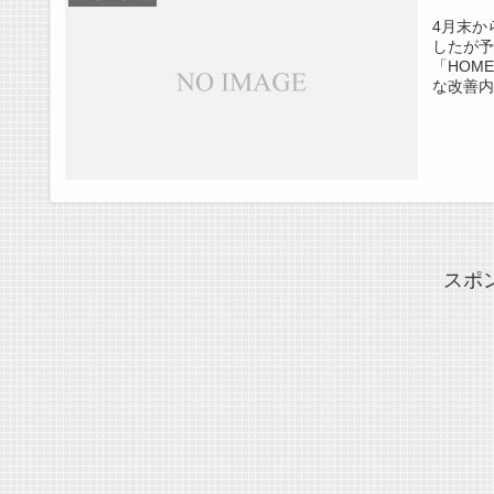
4月末か
したが予
「HOM
な改善内
スポ