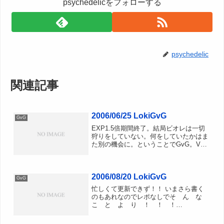
psychedelicをフォローする
psychedelic
関連記事
2006/06/25 LokiGvG
GvG
EXP1.5倍期間終了。結局ビオレは一切
狩りをしていない。何をしていたかはま
た別の機会に。ということでGvG。V3
防衛から開始でした・・・・。■V3防衛
先週よりも人数が多く防衛するぞー。
と、意気込んでいたのですが、GvG開始
2006/08/20 LokiGvG
数秒前に某氏がや...
GvG
忙しくて更新できず！！ いまさら書く
のもあれなのでレポなしでそ ん な
こ と よ り ！ ！ ！
「IntelliMouse Explorer 3.0」復活。ワイ
ヤレスの“PC用Xbox 360ゲームパッド”も