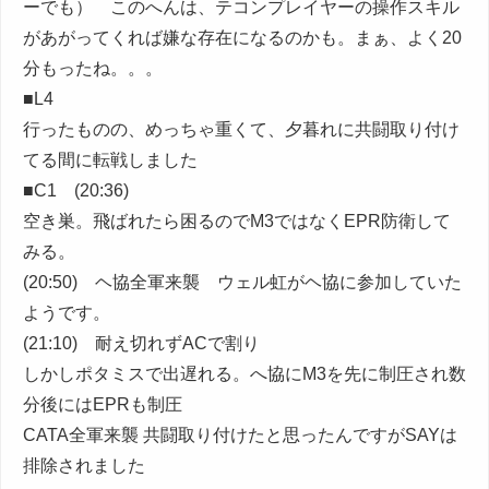
ーでも） このへんは、テコンプレイヤーの操作スキル
があがってくれば嫌な存在になるのかも。まぁ、よく20
分もったね。。。
■L4
行ったものの、めっちゃ重くて、夕暮れに共闘取り付け
てる間に転戦しました
■C1 (20:36)
空き巣。飛ばれたら困るのでM3ではなくEPR防衛して
みる。
(20:50) ヘ協全軍来襲 ウェル虹がヘ協に参加していた
ようです。
(21:10) 耐え切れずACで割り
しかしポタミスで出遅れる。へ協にM3を先に制圧され数
分後にはEPRも制圧
CATA全軍来襲 共闘取り付けたと思ったんですがSAYは
排除されました