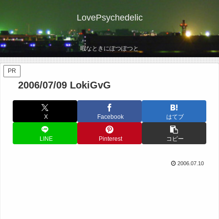
LovePsychedelic
暇なときにぽつぽつと
PR
2006/07/09 LokiGvG
X
Facebook
はてブ
LINE
Pinterest
コピー
2006.07.10