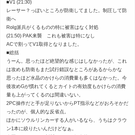
■V1 (21:30)
レーサー？っぽいところが防衛してました。制圧して防
衛へ
Rolg派兵がくるものの特に被害はなく対処
(21:50) PAK来襲 これも被害は特になし
ACで割ってV1取得となりました。
■総括
うーん。思ったほど絶望的な感じはしなかったが、これ
は攻めも防衛もまだ試行錯誤なところがあるからかな
思ったほど水晶のかけらの消費量も多くはなかった。今
後攻めGが慣れてくるとカイトの有効度もかけらの消費
量も上がってくるのは間違いない。
2PC操作だと手が足りないからPT指示などがおろそかだ
ったのが、個人的な反省点。
ほかにソウルリンカーする人がいるなら、うちはクラウ
ン1本に絞りたいんだけどなぁ。