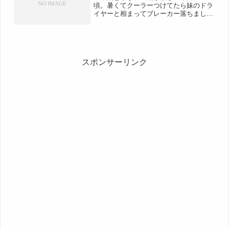
頃。暑くてクーラーつけてたら妹のドラ
イヤーと相まってブレーカー落ちまし
た。UPSのおかげでPCは無事。何事も
なかったかのように露店を開き続けてい
ました・・・。ということでGvG。当初
予定ではスタダでV1でし...
スポンサーリンク