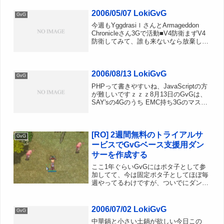
登場へIntelliMouse...
2006/05/07 LokiGvG
GvG
今週もYggdrasiｌさんとArmageddon
Chronicleさん3Gで活動■V4防衛まずV4
防衛してみて、誰も来ないなら放棄して
どこか行こうという方針だったのです
が、土曜日の時点でウェル虹の人が砦内
偵察しているのを確認していたので...
2006/08/13 LokiGvG
GvG
PHPって書きやすいね、JavaScriptの方
が難しいですｚｚｚ8月13日のGvGは、
SAY'sの4Gのうち EMC持ち3Gのマスタ
ーが全員いない！ということで事前会議
の時点でL4放棄、GGは自由参加に決定
ある人は他同盟に修行に行ったり、...
[RO] 2週間無料のトライアルサ
GvG
ービスでGvGベース支援用ダン
サーを作成する
ここ1年ぐらいGvGにはポタ子として参
加してて、今は固定ポタ子としてほぼ毎
週やってるわけですが、ついでにダンサ
ーでS4Uも出しています。S4Uだけのた
めに1dayや月課金もどうなんだろう。と
思っていたところ、トライアルサービス
2006/07/02 LokiGvG
GvG
｜ラグナロクオ...
中華鍋と小さい土鍋が欲しい今日この