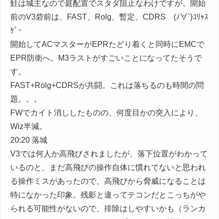
鮭は城主なので庭配置でスタダ阻止なわけですが。開始
前のV3砦前は、FAST、Rolg、暫定、CDRS (ﾉ∀`)ｺﾘｬｽ
ｹﾞｰ
開始してACマスターがEPRたどり着くと同時にEMCで
EPR防衛へ。M3ラストがすごいことになってたそうで
す。
FAST+Rolg+CDRSが共闘。これは落ちるのも時間の問
題。。。
FWでカイト消ししたものの、何度目かの突入により、
Wiz半減。
20:20 落城
V3では何人か高飛びされましたが、落下位置がわかって
いるのと、まだ高飛びの操作自体に慣れてないと思われ
る操作ミスがあったので、高飛びから脅威になることは
特になかった印象。残影と違ってテコンだとこっちがや
られる可能性がないので、排除はしやすいかも（ランカ