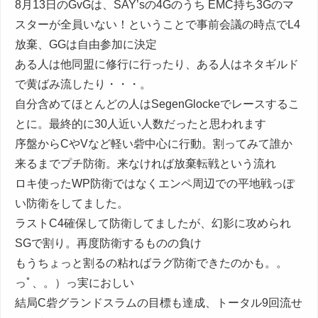
8月13日のGvGは、SAY’sの4Gのうち EMC持ち3Gのマ
スターが全員いない！ということで事前会議の時点でL4
放棄、GGは自由参加に決定
ある人は他同盟に修行に行ったり、ある人はネタギルド
で黄ばみ流したり・・・。
自分含めてほとんどの人はSegenGlockeでレースするこ
とに。最終的に30人近い人数だったと思われます
序盤からCやVなど軽い砦中心に行動。割ってみて誰か
来るまでプチ防衛。来なければ放棄転戦という流れ
ロキ使ったWP防衛ではなくエンペ周辺での平地戦っぽ
い防衛をしてました。
ラストC4確保して防衛してましたが、幻影に攻められ
SGで割り。再度防衛するものの負け
もうちょっと割るの粘ればラグ防衛できたのかも。。
っﾟ、。）っ実におしい
結局C砦グランドスラムの目標も達成、トータル9回流せ