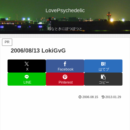
LovePsychedelic
暇なときにぽつぽつと
PR
2006/08/13 LokiGvG
X
Facebook
はてブ
LINE
Pinterest
コピー
2006.08.15
2013.01.29