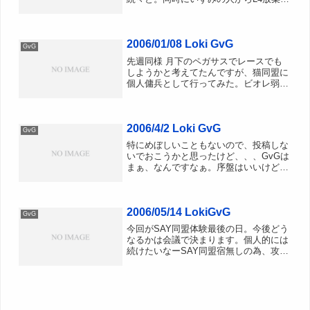
情報が入ったので、開始直前にV1放棄し
てL4へ移動L4EPRで防衛。レーサーや他
同盟の偵察がきますが、庭カットライン
2006/01/08 Loki GvG
とEPRです...
GvG
先週同様 月下のペガサスでレースでも
しようかと考えてたんですが、猫同盟に
個人傭兵として行ってみた。ビオレ弱三
世はまだブラギも練習もLv10じゃないの
で、ダンサーで参加。許可とってないの
でSSないです。載せるほどのSSもない
2006/4/2 Loki GvG
です。ﾊｲSuns...
GvG
特にめぼしいこともないので、投稿しな
いでおこうかと思ったけど、、、GvGは
まぁ、なんですなぁ。序盤はいいけど後
半がだめだめだなぁ大手派兵と小規模が
レース会場確保すると、どうしてもレー
サーが1箇所2箇所にかたまってきて、レ
2006/05/14 LokiGvG
ースの難易度があがる...
GvG
今回がSAY同盟体験最後の日。今後どう
なるかは会議で決まります。個人的には
続けたいなーSAY同盟宿無しの為、攻め
スタート■L3PAK同盟が城主のL3攻めか
らスタート。ルイーナは15秒ほど開始が
遅いようです。っﾟ、。）っ吊られて入
っちゃったよ...