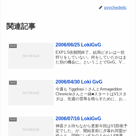
psychedelic
関連記事
2006/06/25 LokiGvG
GvG
EXP1.5倍期間終了。結局ビオレは一切
狩りをしていない。何をしていたかはま
た別の機会に。ということでGvG。V3
防衛から開始でした・・・・。■V3防衛
先週よりも人数が多く防衛するぞー。
と、意気込んでいたのですが、GvG開始
2006/04/30 Loki GvG
数秒前に某氏がや...
GvG
今週も YggdrasiｌさんとArmageddon
Chronicleさんと一緒■スタートはV1スタ
ダは、先週の雪辱を晴らすために、お猿
＋ダスラント＋転職＋Children Eat
NightmareのV1へしかし、、、また放棄
取れるなら...
2006/07/16 LokiGvG
GvG
神器クエ待ちながら更新今回はV1防衛予
定でした。が、開始直前に夕暮れ同盟が
続々と。同時にいずみの人からL4放棄の