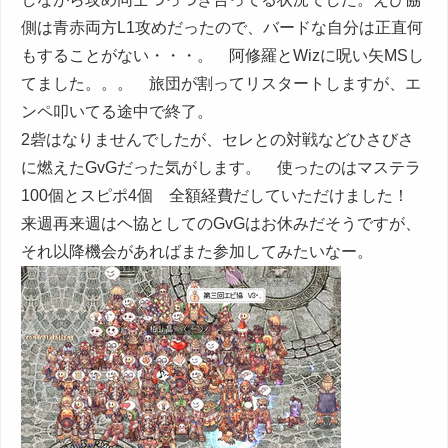
側は青赤両方L1攻めだったので、バードな自分は正直何
もすることがない・・・。 阿修羅とWizに呪い矢MSし
てました。。。 旅団が割ってリスタートしますが、エ
ンペ叩いてる途中で終了。
2砦はなりませんでしたが、セレとの対戦などひさびさ
に燃えたGvGだった気がします。 使ったのはマステラ
100個とスピポ4個 全額経費だしていただけました！
来週再来週はヘ協としてのGvGはお休みだそうですが、
それ以降機会があればまた参加してみたいなー。