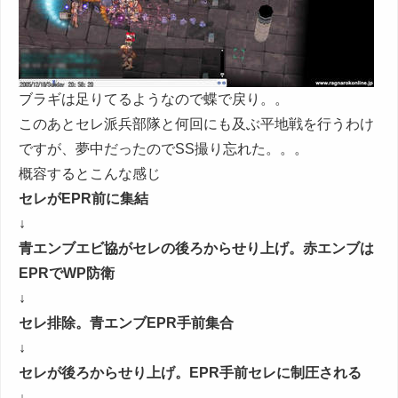
ブラギは足りてるようなので蝶で戻り。。
このあとセレ派兵部隊と何回にも及ぶ平地戦を行うわけ
ですが、夢中だったのでSS撮り忘れた。。。
概容するとこんな感じ
セレがEPR前に集結
↓
青エンブエビ協がセレの後ろからせり上げ。赤エンブは
EPRでWP防衛
↓
セレ排除。青エンブEPR手前集合
↓
セレが後ろからせり上げ。EPR手前セレに制圧される
↓