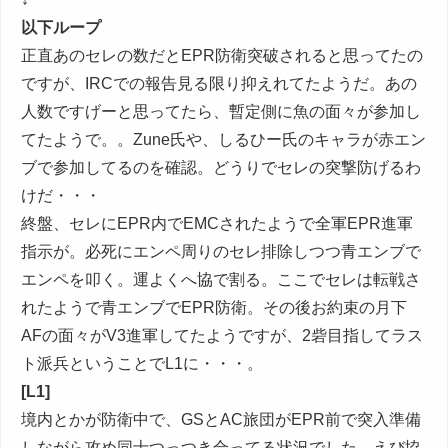
以下ループ
正直あのセレの数だとEPR防衛突破されると思ってたの
ですが、IRCでの報告見る限り抑えれてたようだ。あの
人数ですげーと思ってたら、暫定側に魚の面々が参加し
てたようで。。Zune氏や、しるひー氏のキャラが赤エン
ブで参加してるのを確認。どうりでセレの突撃防げるわ
けだ・・・
終盤、セレにEPR内でEMCされたようで全軍EPR進軍
指示が。必死にエンペ周りのセレ排除しつつ青エンブで
エンペを叩く。運よくへ協で割る。ここでセレは転戦さ
れたようで青エンブでEPR防衛。その後お約束の月下
AFの面々がV3進軍してたようですが、2砦目指してラス
ト派兵ということでL1に・・・。
[L1]
境内とかが防衛中で、GSとAC旅団がEPR前で突入準備
しながら攻め同士つっつき合ってる状況でした。えび協