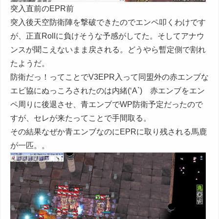
突入直前のEPR前
突入後天空防衛陣を撃破できたのでエンペ叩くわけです
が、正直Rollに負けそうな予感がしてた。そしてアナウ
ンスが聞こえないまま戻される。どうやら暫定側で割れ
たようだ。
防衛だっ！ってことでV3EPR入って同盟外の赤エンブな
エビ協にぬっころされたのは内緒(‘A`) 赤エンブをエン
ペ周りに後退させ、青エンブでWP防衛予定だったので
すが、セレが来たってことで手間取る。
その結果なぜか青エンブなのにEPRに取り残される馬鹿
が一匹。。