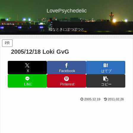
LovePsychedelic
暇なときにぽつぽつと
PR
2005/12/18 Loki GvG
X
Facebook
はてブ
LINE
Pinterest
コピー
2005.12.19
2011.02.26