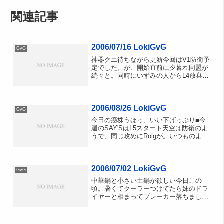
関連記事
2006/07/16 LokiGvG
GvG
神器クエ待ちながら更新今回はV1防衛予
定でした。が、開始直前に夕暮れ同盟が
続々と。同時にいずみの人からL4放棄の
情報が入ったので、開始直前にV1放棄し
てL4へ移動L4EPRで防衛。レーサーや他
同盟の偵察がきますが、庭カットライン
2006/08/26 LokiGvG
とEPRです...
GvG
今日の癌株うほっ、いい下げっぷり■今
週のSAY'SはL5スタート天空は防衛のよ
うで、同じ攻めにRolgが。いつものよう
にL砦は時間がずれてます。今週は特に
いつもより長かった気がする・・・。B
砦が白熱しているのかL砦もなかなかの
2006/07/02 LokiGvG
ラグ開始直後L...
GvG
中華鍋と小さい土鍋が欲しい今日この
頃。暑くてクーラーつけてたら妹のドラ
イヤーと相まってブレーカー落ちまし
た。UPSのおかげでPCは無事。何事も
なかったかのように露店を開き続けてい
ました・・・。ということでGvG。当初