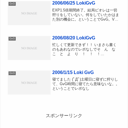
2006/06/25 LokiGvG
予定ではスタダでV1でし...
GvG
EXP1.5倍期間終了。結局ビオレは一切
狩りをしていない。何をしていたかはま
た別の機会に。ということでGvG。V3
防衛から開始でした・・・・。■V3防衛
先週よりも人数が多く防衛するぞー。
と、意気込んでいたのですが、GvG開始
2006/08/20 LokiGvG
数秒前に某氏がや...
GvG
忙しくて更新できず！！ いまさら書く
のもあれなのでレポなしでそ ん な
こ と よ り ！ ！ ！
「IntelliMouse Explorer 3.0」復活。ワイ
ヤレスの“PC用Xbox 360ゲームパッド”も
登場へIntelliMouse...
2006/1/15 Loki GvG
GvG
寝てました (ﾟДﾟ)土曜日に寝ずに狩りし
て、GvG時間に寝てたら意味ないな。。
ということでレポなし
スポンサーリンク