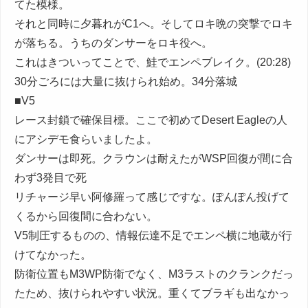
てた模様。
それと同時に夕暮れがC1へ。そしてロキ晩の突撃でロキ
が落ちる。うちのダンサーをロキ役へ。
これはきついってことで、鮭でエンペブレイク。(20:28)
30分ごろには大量に抜けられ始め。34分落城
■V5
レース封鎖で確保目標。ここで初めてDesert Eagleの人
にアシデモ食らいましたよ。
ダンサーは即死。クラウンは耐えたがWSP回復が間に合
わず3発目で死
リチャージ早い阿修羅って感じですな。ぽんぽん投げて
くるから回復間に合わない。
V5制圧するものの、情報伝達不足でエンペ横に地蔵が行
けてなかった。
防衛位置もM3WP防衛でなく、M3ラストのクランクだっ
たため、抜けられやすい状況。重くてブラギも出なかっ