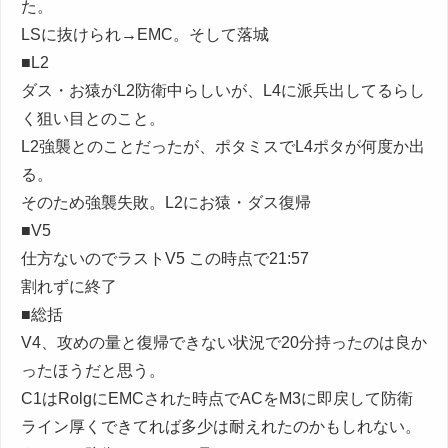
た。
LSに抜けられ→EMC。そして落城
■L2
ダス・お猿がL2防衛中らしいが、L4に派兵出してるらし
く狙い目とのこと。
L2強襲とのことだったが、ポタミスでL4ポタが何度か出
る。
そのため強襲失敗。L2にお猿・ダス復帰
■V5
仕方ないのでラストV5 この時点で21:57
割れずに終了
■総括
V4、攻めの量と復帰できない状況で20分持ったのは良か
ったほうだと思う。
C1はRolgにEMCされた時点でACをM3に即戻して防衛
ライン厚くできてれば多少は耐えれたのかもしれない。