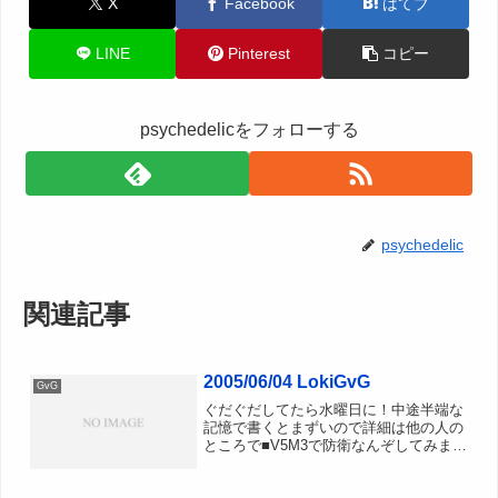
X
Facebook
はてブ
LINE
Pinterest
コピー
psychedelicをフォローする
psychedelic
関連記事
2005/06/04 LokiGvG
GvG
ぐだぐだしてたら水曜日に！中途半端な
記憶で書くとまずいので詳細は他の人の
ところで■V5M3で防衛なんぞしてみまし
たが、天空来襲で防衛線崩壊 ｷﾞｬｰ■L2個
人的には攻略できると思ったんですがね