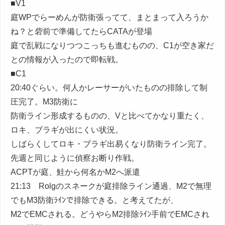
■V1
庭WPでらーめんが防衛張ってて、まとまって入ろうか
ね？と砦前で準備してたらCATAが登場
庭で乱戦になりつつこっちも進むものの、C1が空き家だ
との情報が入ったので即転戦。
■C1
20:40ぐらい。何人かレーサーがいたものの排除して制
圧完了。M3防衛に
防衛ライン形成するものの、Vと比べてかなり重たく、
ロキ、ブラギが出にくい状況。
しばらくしてロキ・ブラギ出易くなり防衛ライン完了。
先週と同じように偵察お断り作戦。
ACPTが庭、鮭から何名かM2へ派遣
21:13 Rolgのスネークが庭排除ライン通過、M2で無理
でもM3防衛ﾗｲﾝで排除できる。と考えてたが、
M2でEMCされる。どうやらM2排除ﾗｲﾝ手前でEMCされ