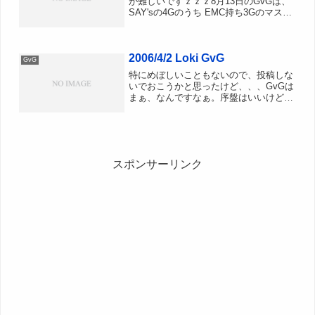
が難しいですｚｚｚ8月13日のGvGは、
SAY'sの4Gのうち EMC持ち3Gのマスタ
ーが全員いない！ということで事前会議
の時点でL4放棄、GGは自由参加に決定
ある人は他同盟に修行に行ったり、...
2006/4/2 Loki GvG
GvG
特にめぼしいこともないので、投稿しな
いでおこうかと思ったけど、、、GvGは
まぁ、なんですなぁ。序盤はいいけど後
半がだめだめだなぁ大手派兵と小規模が
レース会場確保すると、どうしてもレー
サーが1箇所2箇所にかたまってきて、レ
ースの難易度があがる...
スポンサーリンク