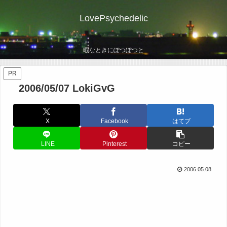
LovePsychedelic
暇なときにぽつぽつと
PR
2006/05/07 LokiGvG
X
Facebook
はてブ
LINE
Pinterest
コピー
2006.05.08