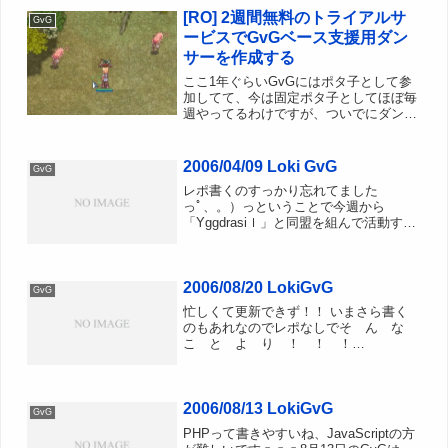
ぇ。■V4これまた行けると思ったんだけ
[RO] 2週間無料のトライアルサ
ど時間不足...
GvG
ービスでGvGベース支援用ダン
サーを作成する
ここ1年ぐらいGvGにはポタ子として参
加してて、今は固定ポタ子としてほぼ毎
週やってるわけですが、ついでにダンサ
ーでS4Uも出しています。S4Uだけのた
めに1dayや月課金もどうなんだろう。と
思っていたところ、トライアルサービス
2006/04/09 Loki GvG
GvG
｜ラグナロクオ...
レポ書くのすっかり忘れてました
っﾟ、。）っということで今週から
「Yggdrasiｌ」と同盟を組んで活動する
ことに、 L3、L1で防衛などしてみまし
たが、Wiz陣の少なさからか抜けられる
ことがおおく、砦ゲットとはなりません
2006/08/20 LokiGvG
でした。 詳しい内...
GvG
忙しくて更新できず！！ いまさら書く
のもあれなのでレポなしでそ ん な
こ と よ り ！ ！ ！
「IntelliMouse Explorer 3.0」復活。ワイ
ヤレスの“PC用Xbox 360ゲームパッド”も
登場へIntelliMouse...
2006/08/13 LokiGvG
GvG
PHPって書きやすいね、JavaScriptの方