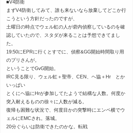
■V4防衛
まずV4防衛してみて、誰も来ないなら放棄してどこか行
こうという方針だったのですが、
土曜日の時点でウェル虹の人が砦内偵察しているのを確
認していたので、スタダが来ることは予想できてまし
た。
19:50にEPRに行くとすでに、偵察&GG開始時間取り用
のプリさんが。
ということでGvG開始。
IRC見る限り、ウェル虹＋聖帝、CEN、ヘ協＋Hr とか
いっぱい
とくにヘ協にHrが参加してたようで結構な人数。何度か
突入耐えるものの徐々に人数が減る。
復帰も困難な状況で、何度目かの突撃時にエンペ横でウ
ェルにEMCされ。落城。
20分ぐらいは防衛できたのかな。転戦