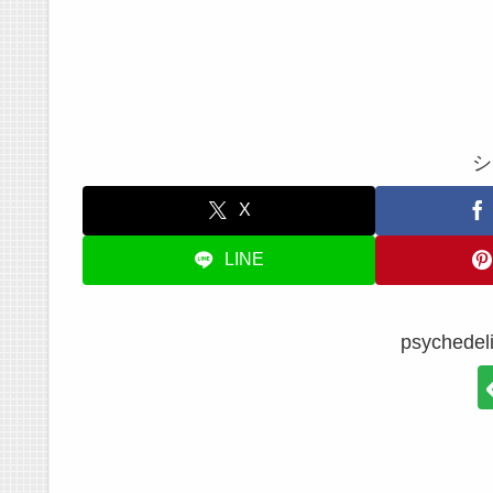
シ
X
LINE
psyche