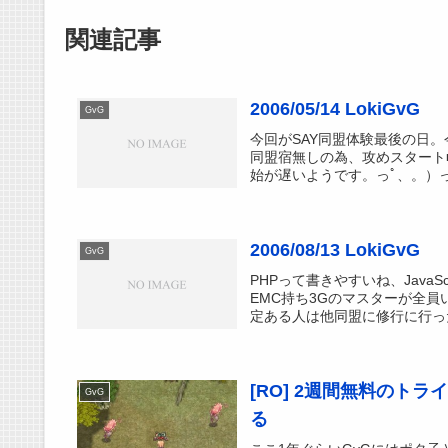
関連記事
2006/05/14 LokiGvG
GvG
今回がSAY同盟体験最後の日
同盟宿無しの為、攻めスタート■
始が遅いようです。っﾟ、。）っ
2006/08/13 LokiGvG
GvG
PHPって書きやすいね、JavaS
EMC持ち3Gのマスターが全員
定ある人は他同盟に修行に行った
[RO] 2週間無料のト
GvG
る