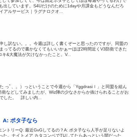
子として参加してて、今は固定ポタ子としてほぼ毎週やってるわけで
も出しています。S4Uだけのために1dayや月課金もどうなんだろ
アルサービス｜ラグナロクオ...
申し訳ない。。。今週は詳しく書くぞーと思ったのですが、同盟の
まってるので書かなくてもいいかぁーほぼ2時間近くV3防衛できた
キ&大魔法が欠けなかったこと。V...
 っﾟ、。）っということで今週から「Yggdrasiｌ」と同盟を組ん
で防衛などしてみましたが、Wiz陣の少なさからか抜けられることがお
した。 詳しい内...
 A: ポタ子なら
ントリーQ: 最近GvGしてるの？A: ポタ子なら人手が足りないよ
作った。ナイトメア カタコンベでTUしてたらあっという間だった