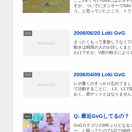
ここ1年ぐらいGvGにはポタ
すが、ついでにダンサーでS4U
う。と思っていたところ、トライ
2006/06/20 Loki GvG
GvG
まったくもって更新してなくて
動きは樹雨の人のが詳しくまと
わけですが、V砦の軽さによりロ
2006/04/09 Loki GvG
GvG
レポ書くのすっかり忘れてました
で活動することに、 L3、L1
おく、砦ゲットとはなりませんで
Q: 最近GvGしてるの？
GvG
GvGカテゴリの8年ぶりとなるエ
ー。と困ってたので1日でAB