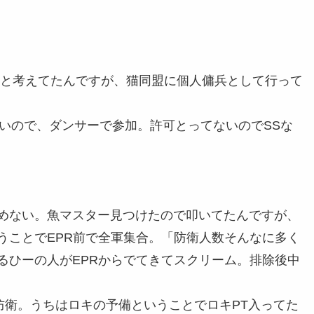
かと考えてたんですが、猫同盟に個人傭兵として行って
ないので、ダンサーで参加。許可とってないのでSSな
めない。魚マスター見つけたので叩いてたんですが、
うことでEPR前で全軍集合。「防衛人数そんなに多く
るひーの人がEPRからでてきてスクリーム。排除後中
防衛。うちはロキの予備ということでロキPT入ってた