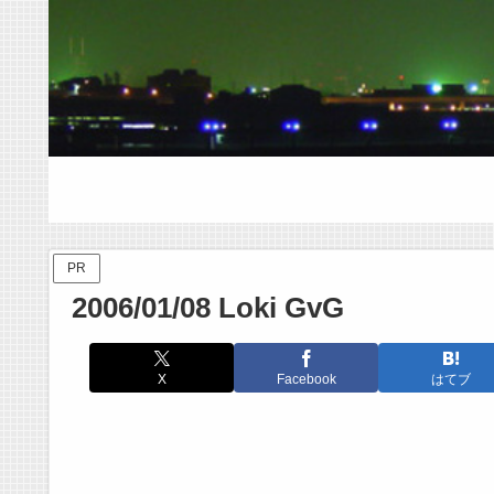
PR
2006/01/08 Loki GvG
X
Facebook
はてブ