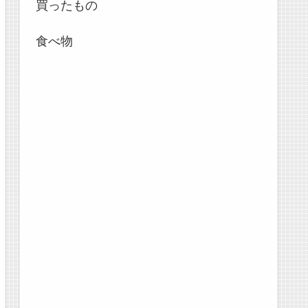
買ったもの
食べ物