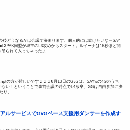
。今後どうなるかは会議で決まります。個人的には続けたいなーSAY
L3PAK同盟が城主のL3攻めからスタート。ルイーナは15秒ほど開
吊られて入っちゃったよ...
criptの方が難しいですｚｚｚ8月13日のGvGは、SAY'sの4Gのうち
いない！ということで事前会議の時点でL4放棄、GGは自由参加に決
り、...
ライアルサービスでGvGベース支援用ダンサーを作成す