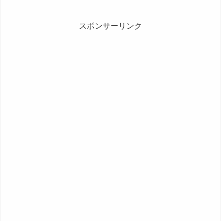
のですが、久々に2時間通してGvGやっ
たのでちょっ...
スポンサーリンク