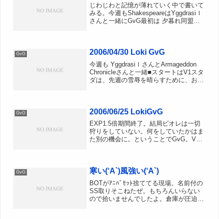
じわじわと記憶が薄れていく中で書いて
みる。今週もShakespeareはYggdrasiｌ
さんと一緒にGvG最初は 夕暮れ同盟の
いるL2へ、スタート前のL2は聖帝やらい
ろいろ・・。城主は放棄してたもようよ
って、ブレイク指示がでるが、聖帝さ
2006/04/30 Loki GvG
ん...
GvG
今週も YggdrasiｌさんとArmageddon
Chronicleさんと一緒■スタートはV1スタ
ダは、先週の雪辱を晴らすために、お猿
＋ダスラント＋転職＋Children Eat
NightmareのV1へしかし、、、また放棄
取れるなら...
2006/06/25 LokiGvG
GvG
EXP1.5倍期間終了。結局ビオレは一切
狩りをしていない。何をしていたかはま
た別の機会に。ということでGvG。V3
防衛から開始でした・・・・。■V3防衛
先週よりも人数が多く防衛するぞー。
と、意気込んでいたのですが、GvG開始
寒い(‘A`)風強い(‘A`)
数秒前に某氏がや...
GvG
BOTがｱﾆﾊﾞｾｯﾄ捨ててる現場。名前付の
SS取りそこねたぜ。もちろんいらない
ので拾いませんでしたよ。倉庫が圧迫さ
れるだけ・・・。GvGはまともにやって
ないのでレポなんざ全然書いてなかった