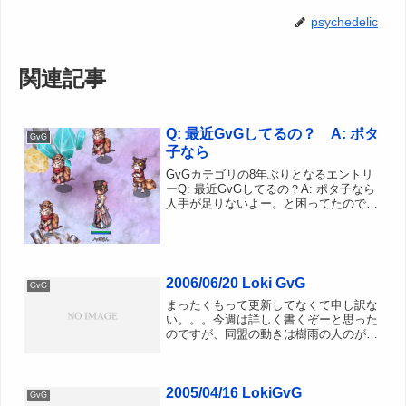
psychedelic
関連記事
Q: 最近GvGしてるの？ A: ポタ
GvG
子なら
GvGカテゴリの8年ぶりとなるエントリ
ーQ: 最近GvGしてるの？A: ポタ子なら
人手が足りないよー。と困ってたので1
日でAB作った。ナイトメア カタコンベ
でTUしてたらあっという間だったぜ。
昔と比べるとポタ子のバイト代が倍ぐら
いになってま...
2006/06/20 Loki GvG
GvG
まったくもって更新してなくて申し訳な
い。。。今週は詳しく書くぞーと思った
のですが、同盟の動きは樹雨の人のが詳
しくまとまってるので書かなくてもいい
かぁーほぼ2時間近くV3防衛できたわけ
ですが、V砦の軽さによりロキ&大魔法
2005/04/16 LokiGvG
が欠けなかったこと。V...
GvG