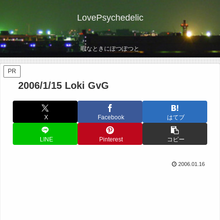
LovePsychedelic
暇なときにぽつぽつと
PR
2006/1/15 Loki GvG
X
Facebook
はてブ
LINE
Pinterest
コピー
2006.01.16