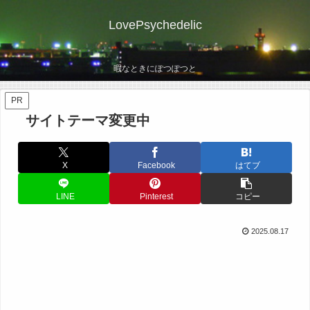
LovePsychedelic
暇なときにぽつぽつと
PR
サイトテーマ変更中
X
Facebook
はてブ
LINE
Pinterest
コピー
2025.08.17