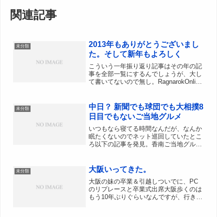
関連記事
2013年もありがとうございまし
未分類
た。そして新年もよろしく
こういう一年振り返り記事はその年の記
事を全部一覧にするんでしょうが、大し
て書いてないので無し。RagnarokOnline
今年は例年になく製薬関連装備で動きが
あった一年2013.03.26 グラストヘイム
メモリアル 時空ブーツ2013.1...
中日？ 新聞でも球団でも大相撲8
未分類
日目でもないご当地グルメ
いつもなら寝てる時間なんだが、なんか
眠たくないのでネット巡回していたとこ
ろ以下の記事を発見。香南ご当地グル
メ 関西へ - 高知のニュース - 都道府
県別 - 47NEWS（よんななニュース）
(リンク切れ)配信元の高知新聞の該当記
大阪いってきた。
未分類
事 高知...
大阪の妹の卒業＆引越しついでに、PC
のリプレースと卒業式出席大阪歩くのは
もう10年ぶりぐらいなんですが、行きは
夜行バス、帰りは昼行バスでした。3列
シートだったので足は伸ばせるし隣も気