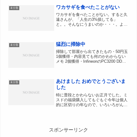
にはならないんだけど、夜行の静かさは
ワカサギを食べたことがない
暗黙的に物音立てられな...
未分類
ワカサギを食べたことがない。すると久
遠さんが、「人生の3%損してる」
と。。そんなにうまいのか・・・。よく
TVで氷張った湖で釣って、すぐから揚
げにして食べてるのみるけど、ふつーに
キビナゴのから揚げみたいなものかと思
猛烈に掃除中
ったよ。 と言ったらキビナゴ...
未分類
掃除して部屋から出てきたもの・50円玉
1個獲得・内容見ても何のかわからない
メモ 2個獲得・InfineonのPC3200 DDR
SDRAM 512MB 1個獲得・無くしたと思
っていたminiSDのSDカードアダプター
1個獲得DDRメモ...
あけました おめでとうございま
未分類
した
特に普段とかわらないお正月でした。ミ
スドの福袋購入してもぐもぐ今年は個人
的に区切りの年なので、いろいろがんば
ろうかとも思ってます。今年も皆様よろ
しくおねがいいたします。
スポンサーリンク