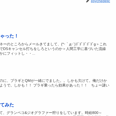
psychedelic
ゃった！
ところからメールきてまして、(*･｀д･´)ｺﾞｺﾞｺﾞｺﾞｺﾞg＞これ
でDSキャンセル打ちをしろというのか＞人間工学に基づいた流線
にフィットし・・...
のに、ブラギとQMが一緒にでました。。しかも欠けて。俺だけか
ようで。しかも！！ ブラギ乗ったら効果があった！！ ちょー謎い
てみた
て、グランペコ&ジオグラファー狩りをしています。時給800～