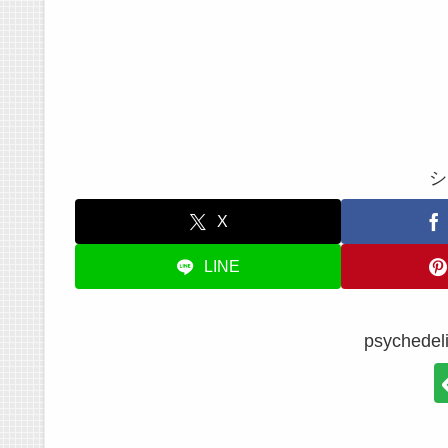
シ
X
LINE
psyche