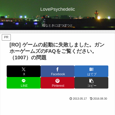
LovePsychedelic
暇なときにぽつぽつと
PR
[RO] ゲームの起動に失敗しました。ガン
ホーゲームズのFAQをご覧ください。
（1007）の問題
X
Facebook
はてブ
LINE
Pinterest
コピー
2013.05.17
2016.08.30