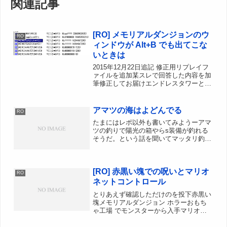
関連記事
[RO] メモリアルダンジョンのウ
RO
ィンドウが Alt+B でも出てこな
いときは
2015年12月22日追記 修正用リプレイフ
ァイルを追加某スレで回答した内容を加
筆修正してお届けエンドレスタワーとか
メモリアルダンジョンに行ってると、時
間切れまでの時刻を表示した小窓があり
ますよね。クライアント入れなおしたせ
アマツの海はよどんでる
RO
いなのか、パッチ...
たまにはレポ以外も書いてみようーアマ
ツの釣りで陽光の箱やらs装備が釣れる
そうだ。という話を聞いてマッタリ釣り
糸を垂らしてみた。エサは松エサ
（5000z） 引き上げ時間は6秒とか9秒
とかいろいろ試してみたが特に関係なさ
[RO] 赤黒い塊での呪いとマリオ
そう。気持ち9秒のほうが...
RO
ネットコントロール
とりあえず確認しただけのを投下赤黒い
塊メモリアルダンジョン ホラーおもち
ゃ工場 でモンスターから入手マリオネ
ットっぽいのとかハイローゾイストっぽ
いのが落とす？使用すると一定確率で状