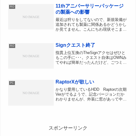
態異常呪いがかかる状態異常率未計測
11thアニバーサリーパッケージ
RO
→ とりあえず8個目で呪...
の製薬への影響
最近は狩りをしてないので、新規装備が
追加されても製薬に関係あるかどうかし
か見てません。こんにちわ現状そこまで
装備にコストかけなくても誰でも十分な
成功率を出せる（神器なんてなくても
100％到達できる）状況ですが、いつバ
Signクエスト終了
RO
ナナ爆弾やらハーモナイズ...
指貫上位互換のTheSignアクセはぜひと
もこの手に･･･。クエスト自体はOWNみ
てやれば簡単だったんだけど、ごつミノ
MapとDI戦は手伝いなかったら、正直ム
リ(ﾉ∀`)にょの人にガードマフラー借りて
ごつミノMapはクロークガーゴのせいで
RaptorXが欲しい
1...
PC
かなり愛用しているHDD Raptorの次期
Verがでるようで、記念バージョンだか
わかりませんが、外装に窓があって中が
見えるRaptorXというのが、特設サイト
で販売中。欲しい。非常に欲しい。内部
にアクセス用青色チップLEDでも仕込ん
で売れ...
スポンサーリンク