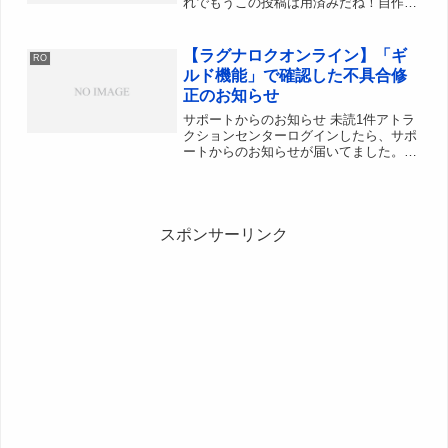
れでもうこの投稿は用済みだね！自作ス
キンにしたい人は下記の内容が参考にな
るといいな追記ここまでついに待望のア
イテム買取露店が実装されましたね！！
【ラグナロクオンライン】「ギ
RO
誰でも自動買取がで...
ルド機能」で確認した不具合修
正のお知らせ
サポートからのお知らせ 未読1件アトラ
クションセンターログインしたら、サポ
ートからのお知らせが届いてました。
「ギルド機能」で確認した不具合修正の
お知らせ知ってた。不具合起きてること
知ってたよ！サポセンに報告もせず、あ
えて面白いので放置してた...
スポンサーリンク