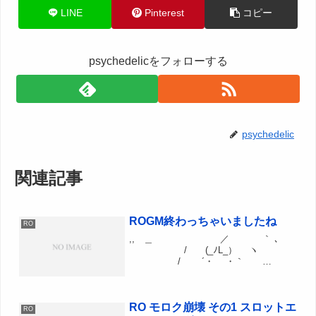
LINE
Pinterest
コピー
psychedelicをフォローする
psychedelic
関連記事
ROGM終わっちゃいましたね
RO
,, ＿ ／ ｀ ､
/ (_ﾉL_） ヽ
/ ´・ ・｀
l ROGMは死んだんだ
（l し l） いくら
呼んでも帰っては来ないんだ
RO モロク崩壊 その1 スロットエ
. ...
RO