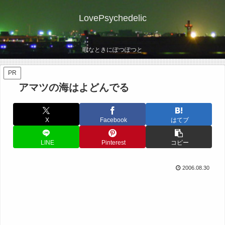
LovePsychedelic
暇なときにぽつぽつと
PR
アマツの海はよどんでる
X
Facebook
はてブ
LINE
Pinterest
コピー
2006.08.30