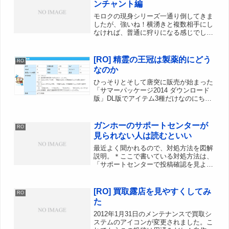
ンチャント編
モロクの現身シリーズ一通り倒してきま
したが、強いね！横湧きと複数相手にし
なければ、普通に狩りになる感じでした
なー地味にキモゴーレムが邪魔なのがな
んとも。んでもってスロットエンチャン
ト前からコツコツ溜め込んでいたのを一
[RO] 精霊の王冠は製薬的にどう
RO
気にカンカン結果は、、、...
なのか
ひっそりとそして唐突に販売が始まった
「サマーパッケージ2014 ダウンロード
版」DL版でアイテム3種だけなのにちょ
と割高な気はするが、製薬成功率に関係
するアイテムなので考察してみた
ガンホーのサポートセンターが
RO
見られない人は読むといい
最近よく聞かれるので、対処方法を図解
説明。＊ここで書いている対処方法は、
「サポートセンターで投稿確認を見よう
とすると延々リロード（無限ループ）し
ているような感じになって見られな
い！」という現象に対しての対処方法な
[RO] 買取露店を見やすくしてみ
RO
ので、単純にサポートセンター...
た
2012年1月31日のメンテナンスで買取シ
ステムのアイコンが変更されました。こ