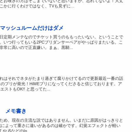
とお嘆きの方はそこまでいないと思いますが、忘れてないよ！大丈
かに行くわけではなく、TVも見ずに...
マッシュルームだけはダメ
日定期メンテなのでチケット買うのももったいない。ということで
。いつ行ってもいる2PCプリダンサーペアがやっぱりまたいる。こ
常に高いので正直嫌い。まぁ、黒騎...
れはそれでネタがたまり過ぎて腐りかけてるので更新最近一番の話
んのプリが発光！HiMEプリになってくださると信じております。ア
ストもOK!! と思ってた...
 メモ書き
ため、現在の主流な説ではありません。いまだに原因がはっきりと
成によって重さに違いがあるのは確かです。幻覚エフェクトが軽い
 や i5などのIn...