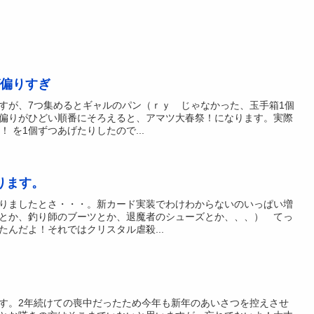
偏りすぎ
すが、7つ集めるとギャルのパン（ｒｙ じゃなかった、玉手箱1個
偏りがひどい順番にそろえると、アマツ大春祭！になります。実際
！ を1個ずつあげたりしたので...
ります。
りましたとさ・・・。新カード実装でわけわからないのいっぱい増
とか、釣り師のブーツとか、退魔者のシューズとか、、、） てっ
たんだよ！それではクリスタル虐殺...
す。2年続けての喪中だったため今年も新年のあいさつを控えさせ