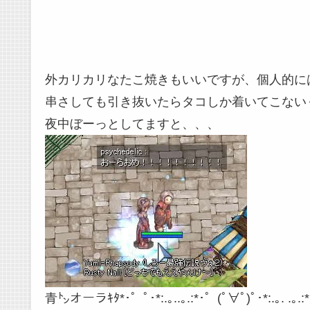
外カリカリなたこ焼きもいいですが、個人的に
串さしても引き抜いたらタコしか着いてこない
夜中ぼーっとしてますと、、、
青㌧オーラｷﾀ*･゜ﾟ･*:.｡..｡.:*･゜(ﾟ∀ﾟ)ﾟ･*:.｡. .｡.:*･