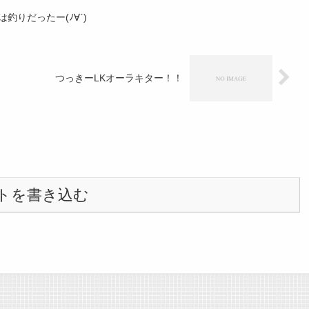
釣りだったー(ﾉ∀`)
つっきーLKオーラキター！！
トを書き込む