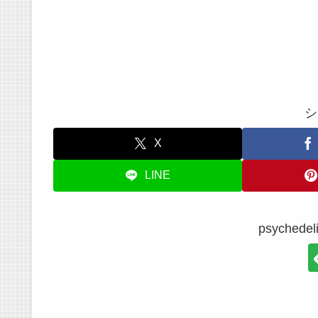
シ
X
LINE
psyche