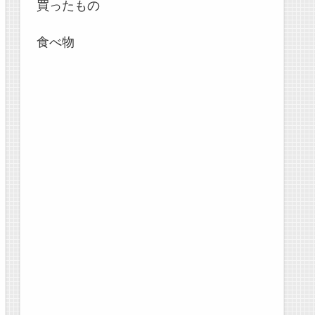
買ったもの
食べ物