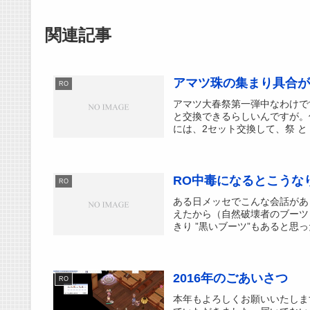
関連記事
アマツ珠の集まり具合が
RO
アマツ大春祭第一弾中なわけで
と交換できるらしいんですが。
には、2セット交換して、祭 と 
RO中毒になるとこうな
RO
ある日メッセでこんな会話があ
えたから（自然破壊者のブーツ
きり ”黒いブーツ”もあると思っ
2016年のごあいさつ
RO
本年もよろしくお願いいたしま