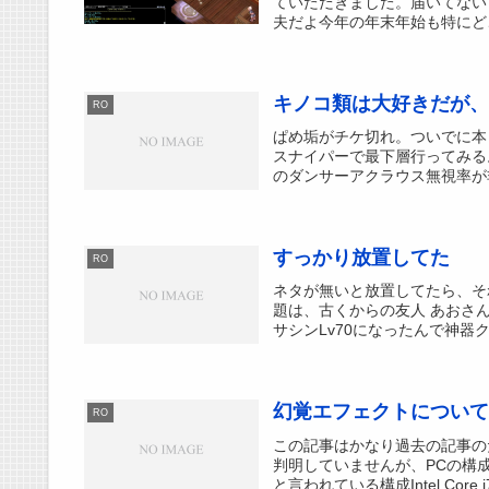
ていただきました。届いてない
夫だよ今年の年末年始も特にどこ
キノコ類は大好きだが、
RO
ぱめ垢がチケ切れ。ついでに本
スナイパーで最下層行ってみる
のダンサーアクラウス無視率が非
すっかり放置してた
RO
ネタが無いと放置してたら、そ
題は、古くからの友人 あおさ
サシンLv70になったんで神器クエ
幻覚エフェクトについて
RO
この記事はかなり過去の記事の
判明していませんが、PCの構
と言われている構成Intel Core i7