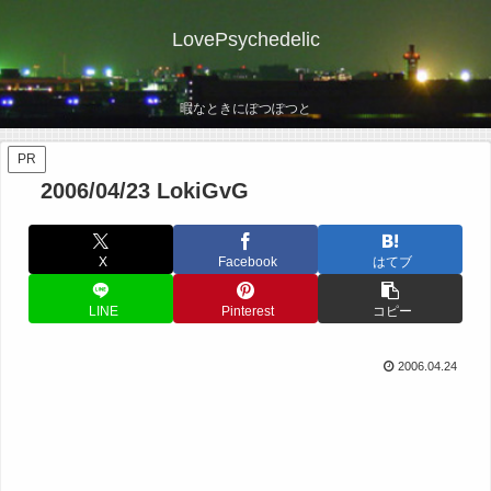
LovePsychedelic
暇なときにぽつぽつと
PR
2006/04/23 LokiGvG
X
Facebook
はてブ
LINE
Pinterest
コピー
2006.04.24