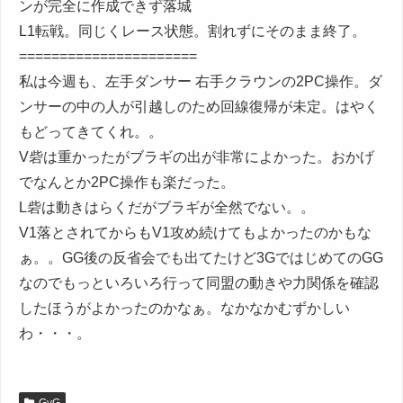
ンが完全に作成できず落城
L1転戦。同じくレース状態。割れずにそのまま終了。
======================
私は今週も、左手ダンサー 右手クラウンの2PC操作。ダ
ンサーの中の人が引越しのため回線復帰が未定。はやく
もどってきてくれ。。
V砦は重かったがブラギの出が非常によかった。おかげ
でなんとか2PC操作も楽だった。
L砦は動きはらくだがブラギが全然でない。。
V1落とされてからもV1攻め続けてもよかったのかもな
ぁ。。GG後の反省会でも出てたけど3GではじめてのGG
なのでもっといろいろ行って同盟の動きや力関係を確認
したほうがよかったのかなぁ。なかなかむずかしい
わ・・・。