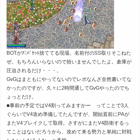
BOTがｱﾆﾊﾞｾｯﾄ捨ててる現場。名前付のSS取りそこねた
ぜ。もちろんいらないので拾いませんでしたよ。倉庫が
圧迫されるだけ・・・。
GvGはまともにやってないのでレポなんざ全然書いてな
かったのですが、久々に2時間通してGvGやったのでち
ょっとだけ。
■事前の予定ではV4割ってみますかー ってことで3人
ぐらいでV4攻め準備してたんですが、開始直前にPAが
またV4ブレイクして取得。さすがにまたV4防衛するっ
てことはないだろうから、攻めて来る勢力と単純に対戦