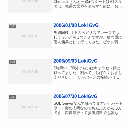
Chronicleさんと一緒■スタートはV1スタ
ダは、先週の雪辱を晴らすために、お猿
＋ダスラント＋転職＋Children Eat
NightmareのV1へしかし、、、また放棄
取れるなら...
2006/01/08 Loki GvG
GvG
先週同様 月下のペガサスでレースでも
しようかと考えてたんですが、猫同盟に
個人傭兵として行ってみた。ビオレ弱三
世はまだブラギも練習もLv10じゃないの
で、ダンサーで参加。許可とってないの
でSSないです。載せるほどのSSもない
2006/09/03 LokiGvG
です。ﾊｲSuns...
GvG
2時間中、30分ぐらいはキャラセレ鯖と
戦ってました。割れて、しばらくおまち
ください。→ サーバーとの接続が（ｒ
ｙベースキャンプにおいている別PCで
見てみるものの、誰一人ベースに戻って
来てない癌ﾁﾈ今週もfantasyにやられま
2006/07/30 LokiGvG
した。CW対策...
GvG
SQL Serverなんて触ってますが、ハード
ウェア側の人間なのでちんぷんかんぶん
です。図書館行って参考資料でも読もう
かと思ったら、月曜休館なのねというわ
けでGvG 今週も Segen Glocksさんと
一緒に4Gです。IRCログを見ながら...