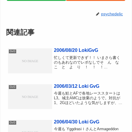
psychedelic
関連記事
2006/08/20 LokiGvG
GvG
忙しくて更新できず！！ いまさら書く
のもあれなのでレポなしでそ ん な
こ と よ り ！ ！ ！
「IntelliMouse Explorer 3.0」復活。ワイ
ヤレスの“PC用Xbox 360ゲームパッド”も
登場へIntelliMouse...
2006/03/12 Loki GvG
GvG
今週も鮭とAFで各地レーススタートは
L3。城主AMCは放棄のようで。対抗が
1、2Gほどいたような気がしますが、ど
こだったか失念・・・。20時になって中
にはいるものの激ラグ。見事、うなーが
バーサクでエンペカチ割り。防衛なんぞ
2006/04/30 Loki GvG
してみますが、Wi...
GvG
今週も YggdrasiｌさんとArmageddon