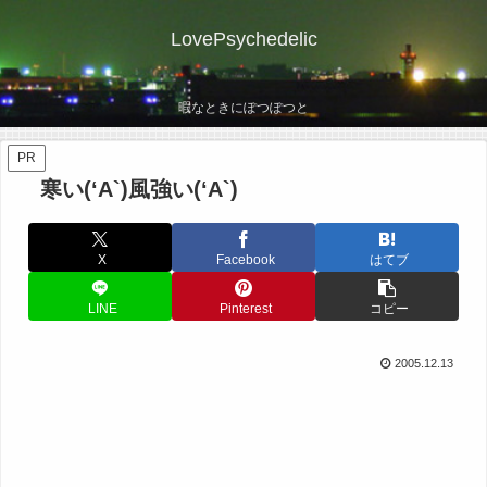
LovePsychedelic
暇なときにぽつぽつと
PR
寒い(‘A`)風強い(‘A`)
X
Facebook
はてブ
LINE
Pinterest
コピー
2005.12.13