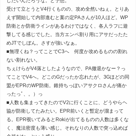
したいんだろうな。と予想。
受けて立とうとV4行くものの、攻め全然いねぇ。とりあ
えず開始して内部進むと案の定PAさんが10人ほど。WP
防衛とか防衛ラインがあるわけではなく、各人ラフに遊
撃してる感じでした。当方エンペ割り用にアサだったた
めJTでしぼん。さすが強いなぁ。
■無理くね？ってことでC3へ 何度か攻めるものの割れ
ない割れない。
ちぇけらがV4落としたようなので、PA撤退かなー？っ
てことでV4へ。どこのGだったか忘れたが、3Gほどの同
盟がEPRのWP防衛。錐持ちっぽいアサクロさんが痛か
ったっﾟ、。）っ
■人数も集まってきたのでV2に行くことに、どうやらヘ
協が防衛してたみたい。EPR前いくと暫定が溜まって
る。EPR覗いてみるとRokiが出てるものの人数は多くな
く、魔法密度も薄い感じ。それなりの人数で突っ込めば