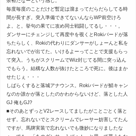
余裕だなーという感じ。
毎度毎度のことだけど暫定は溜まってだらだらしてる時
間が長すぎ。突入準備できてないんならWP前空けろ
よ。と。挙句の果てに攻め同士戦闘してるし・・・。
ダンサーにチェンジして再度中を覗くとRokiバードが落
ちたらしく、Rokiの代わりにダンサーがしょーんと私を
忘れないでが出てた。いけるよーってことで支援もらっ
て突入。うちがスクリームでWiz封じてる間に突っ込ん
でもらう。結構な人数が抜けたところで死に。後はまか
せたじぇ・・・
しばらくすると落城アナウンス。Rokiバードが鯖キャン
なのか誰かが落としたのかわからないけど、落とした人
GJ 俺もGJ?
■そのあとずっとV2レースしてましたがことごとく落と
せず。忘れないでとスクリームでレーサー妨害してたん
ですが、馬牌実装で忘れないでも微妙になりましたな