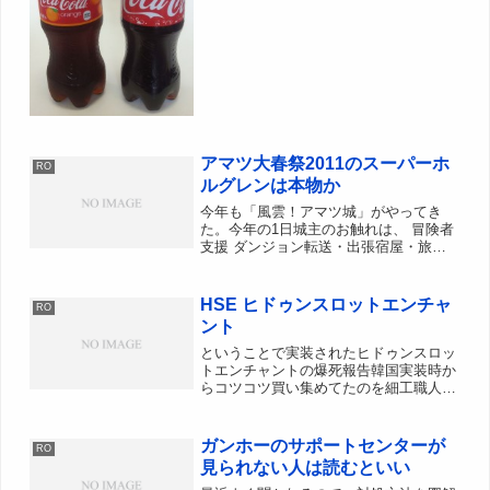
もコカ・コーラの製品サイトに情報は無
く、こっそりと発売を知らせるプレスリ
リースが出ていただけだっ...
アマツ大春祭2011のスーパーホ
RO
ルグレンは本物か
今年も「風雲！アマツ城」がやってき
た。今年の1日城主のお触れは、 冒険者
支援 ダンジョン転送・出張宿屋・旅の
付与術師・旅のハイプリーストが、アマ
ツに招致されます。 精錬ブースト アマ
ツに出張しているホルグレンが、本気を
HSE ヒドゥンスロットエンチャ
RO
だします！ エンチャン...
ント
ということで実装されたヒドゥンスロッ
トエンチャントの爆死報告韓国実装時か
らコツコツ買い集めてたのを細工職人姉
妹に依頼してきました。sメイル78個sメ
ントル 21個sロードクロース 31個狙い
は Dex+3 もしくは Luk+3 の ロードク...
ガンホーのサポートセンターが
RO
見られない人は読むといい