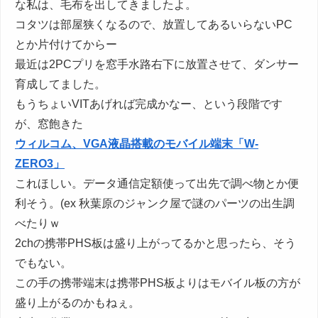
な私は、毛布を出してきましたよ。
コタツは部屋狭くなるので、放置してあるいらないPC
とか片付けてからー
最近は2PCプリを窓手水路右下に放置させて、ダンサー
育成してました。
もうちょいVITあげれば完成かなー、という段階です
が、窓飽きた
ウィルコム、VGA液晶搭載のモバイル端末「W-
ZERO3」
これほしい。データ通信定額使って出先で調べ物とか便
利そう。(ex 秋葉原のジャンク屋で謎のパーツの出生調
べたりｗ
2chの携帯PHS板は盛り上がってるかと思ったら、そう
でもない。
この手の携帯端末は携帯PHS板よりはモバイル板の方が
盛り上がるのかもねぇ。