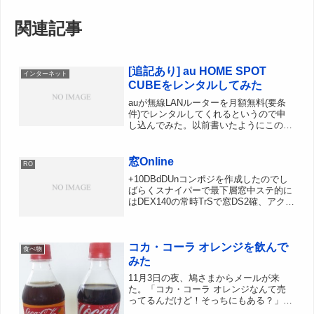
関連記事
[追記あり] au HOME SPOT
インターネット
CUBEをレンタルしてみた
auが無線LANルーターを月額無料(要条
件)でレンタルしてくれるというので申
し込んでみた。以前書いたようにこの間
機種変したCA007にはWi-Fi機能がない
ので私は必要はないんですが、妹がスマ
ホを利用しており自宅がWinHighSpeed
窓Online
RO
の...
+10DBdDUnコンポジを作成したのでし
ばらくスナイパーで最下層窓中ステ的に
はDEX140の常時TrSで窓DS2確、アクラ
ウスDS1+追撃1回復は餅Only 全DS狩
りで時給3M/h↑は出てます。BSで餅その
他を持たせてアノリアンMap置...
コカ・コーラ オレンジを飲んで
食べ物
みた
11月3日の夜、鳩さまからメールが来
た。「コカ・コーラ オレンジなんて売
ってるんだけど！そっちにもある？」な
んだそれ。初めて聞いた。ググってみて