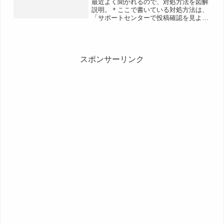
最近よく聞かれるので、対処方法を図解
説明。＊ここで書いている対処方法は、
「サポートセンターで投稿確認を見よう
とすると延々リロード（無限ループ）し
ているような感じになって見られな
い！」という現象に対しての対処方法な
ので、単純にサポートセンター...
スポンサーリンク