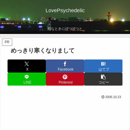
LovePsychedelic
暇なときにぽつぽつと
PR
めっきり寒くなりまして
X
Facebook
はてブ
LINE
Pinterest
コピー
2005.10.23