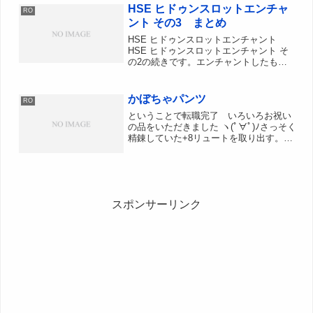
2個A-Avoidの設計図7個A-Defの...
HSE ヒドゥンスロットエンチャ
RO
ント その3 まとめ
HSE ヒドゥンスロットエンチャント
HSE ヒドゥンスロットエンチャント そ
の2の続きです。エンチャントしたもの
から、ステ+1のものを再度エンチャ対象
としてリサイクルしたのが前回までのお
話。今回はそれのまとめです。
かぼちゃパンツ
RO
ということで転職完了 いろいろお祝い
の品をいただきました ヽ(ﾟ∀ﾟ)ﾉさっそく
精錬していた+8リュートを取り出す。つ
っきーから買い取ったミノcと、露店で
買ったスケワカcをさす！さす！さす！
+8TBｄリュートと+8TTiリュートが完
成。しば...
スポンサーリンク