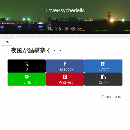
LovePsychedelic
暇なときにぽつぽつと
PR
夜風が結構寒く・・
X
Facebook
はてブ
LINE
Pinterest
コピー
2005.10.16