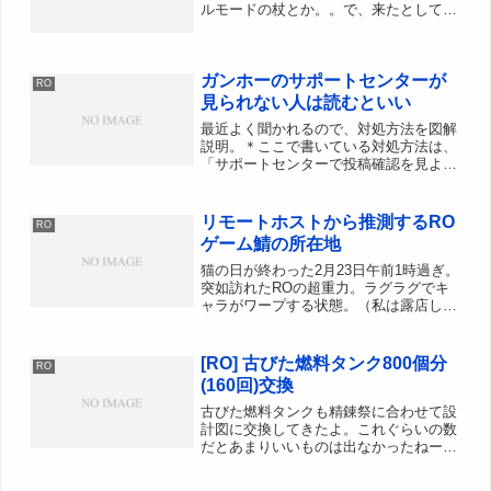
ルモードの杖とか。。で、来たとしてス
キル再振りNPCは配置されるのだろう
か？いまだに合奏何とるか決めかねてる
のでスキルポイントが7ポイントほど放
ガンホーのサポートセンターが
置中。間違って押しそうで...
RO
見られない人は読むといい
最近よく聞かれるので、対処方法を図解
説明。＊ここで書いている対処方法は、
「サポートセンターで投稿確認を見よう
とすると延々リロード（無限ループ）し
ているような感じになって見られな
い！」という現象に対しての対処方法な
リモートホストから推測するRO
RO
ので、単純にサポートセンター...
ゲーム鯖の所在地
猫の日が終わった2月23日午前1時過ぎ。
突如訪れたROの超重力。ラグラグでキ
ャラがワープする状態。（私は露店して
てまったく気づかなかった…。）そこの
ゲームサーバーだけが重いのかな？と思
ったら全ワールド重いようで、これはデ
[RO] 古びた燃料タンク800個分
RO
ータセンターが怪しい...
(160回)交換
古びた燃料タンクも精錬祭に合わせて設
計図に交換してきたよ。これぐらいの数
だとあまりいいものは出なかったねー。
鉄鉱石32個鉄鉱石29個鋼鉄12個ブリガン
27個A-ASPDの設計図2個A-Atkの設計図