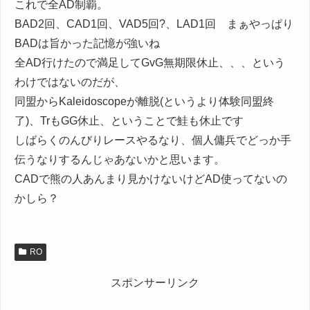
これで全AD制覇。
BAD2回、CAD1回、VAD5回?、LAD1回 まぁやっぱり
BADは旨かった記憶が強いね
全AD行けたので満足してGvG無期限休止、、、という
わけではないのだが、
同盟からKaleidoscopeが離脱(というより体験同盟終
了)、TrもGG休止、ということで鮭も休止です
しばらくのんびりレースやるなり、個人傭兵でどっか手
伝うなりするんじゃあないかと思います。
CADで熊の人あんまり見かけないけどAD使ってないの
かしら？
RO
スポンサーリンク