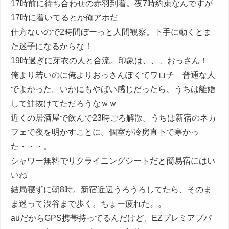
17時前に待ち合わせの赤羽到着。夜7時約束なんですが
17時に着いてるとか俺アホだ
仕方ないので2時間ぼーっと人間観察。下手に動くとま
た迷子になるからな！
19時過ぎに芽衣の人と合流。印象は、、、おっさん！
俺より若いのに俺よりおっさんぽくてワロチ 普通な人
でよかった。いかにもやばい感じだったら、うちは離婚
して鮭抜けてただろうなｗｗ
近くの居酒屋で飲んで23時ごろ解散。うちは新宿のネカ
フェで夜を明かすことに。個室が冷房直下で寒かっ
た・・・。
シャワー無料でリクライニングシートだと簡易宿にはい
いね
結局寝ずに朝8時。新宿近辺うろうろしてたら、そのま
ま迷って渋谷まで歩く。ちょー疲れた。。
auだからGPS携帯持ってるんだけど、EZプレミアプパ