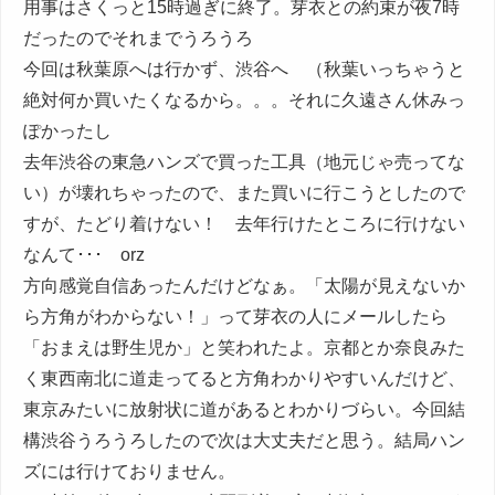
用事はさくっと15時過ぎに終了。芽衣との約束が夜7時
だったのでそれまでうろうろ
今回は秋葉原へは行かず、渋谷へ （秋葉いっちゃうと
絶対何か買いたくなるから。。。それに久遠さん休みっ
ぽかったし
去年渋谷の東急ハンズで買った工具（地元じゃ売ってな
い）が壊れちゃったので、また買いに行こうとしたので
すが、たどり着けない！ 去年行けたところに行けない
なんて･･･ orz
方向感覚自信あったんだけどなぁ。「太陽が見えないか
ら方角がわからない！」って芽衣の人にメールしたら
「おまえは野生児か」と笑われたよ。京都とか奈良みた
く東西南北に道走ってると方角わかりやすいんだけど、
東京みたいに放射状に道があるとわかりづらい。今回結
構渋谷うろうろしたので次は大丈夫だと思う。結局ハン
ズには行けておりません。