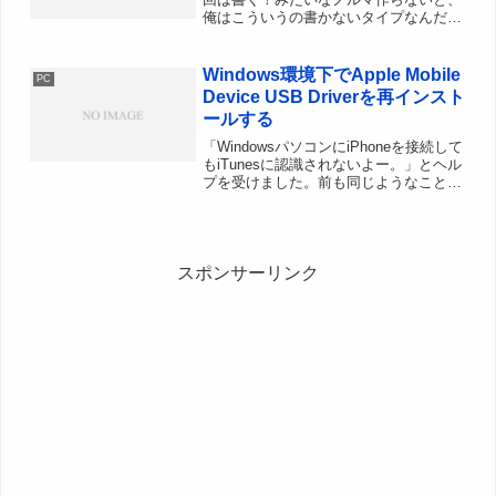
俺はこういうの書かないタイプなんだな
ぁ。本題に戻って...。2008/06/28に
Loki35周目の神器クエ。最初のシアルビ
ィから開始して、最後のドワーフと「は
Windows環境下でApple Mobile
PC
い！はい...
Device USB Driverを再インスト
ールする
「WindowsパソコンにiPhoneを接続して
もiTunesに認識されないよー。」とヘル
プを受けました。前も同じようなことが
あったような、よくある事例なんだろう
か。何度かやり取りをして無事認識され
るようになったので、今回認識されなく
なった...
スポンサーリンク