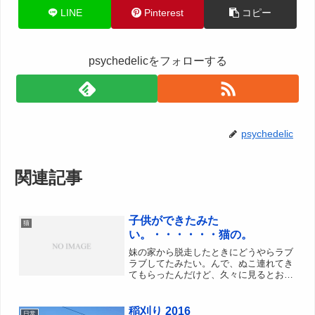
LINE
Pinterest
コピー
psychedelicをフォローする
psychedelic
関連記事
子供ができたみた
猫
い。・・・・・・猫の。
妹の家から脱走したときにどうやらラブ
ラブしてたみたい。んで、ぬこ連れてき
てもらったんだけど、久々に見るとお腹
でかくてパンパンだし、ちくびもでかく
なってるし、確実。父親不明。母親は三
毛猫なので生まれる子猫はばらばらな柄
稲刈り 2016
日常