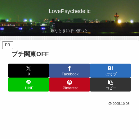
LovePsychedelic
暇なときにぽつぽつと
PR
プチ関東OFF
X
Facebook
はてブ
LINE
Pinterest
コピー
2005.10.05