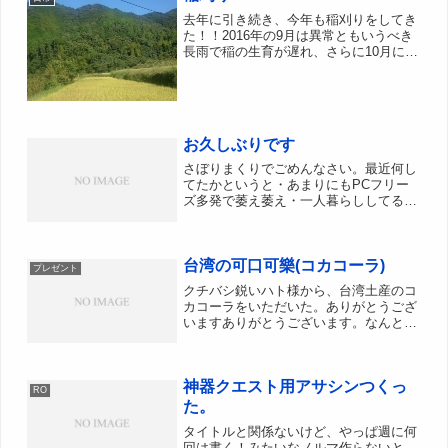
になるだろうなぁ。個人的...
去年に引き続き、今年も稲刈りをしてき
た！！2016年の9月は異常ともいうべき
長雨で稲の生育が遅れ、さらに10月に入
ってからも台風の接近と秋雨により刈入
れ時期が遅れに遅れた。祖母宅の稲刈り
は、刈った後に天日乾燥をするので稲刈
り後4日ほど晴天が...
お久しぶりです
さぼりまくりでごめんなさい。最近何し
てたかというと・あまりにもPCフリー
ズ多発で萎え萎え・一人暮らししてる妹
がPS2買ったようで、古いPSとソフト
が送られてきた。その中にトルネコ2を
発見。没頭・花粉でくしゃみれんぱつそ
台湾の可口可樂(コカコーラ)
して1週間･･･。まー...
プレゼント
クチバシ鋭いハト様から、台湾土産のコ
カコーラをいただいた。ありがとうござ
いますありがとうございます。なんと
600ml PETである。台湾は600mlPETが
主流らしいのだがその理由は謎。台制で
1斤 = 600 g だからじゃないか？という
神器クエスト用アサシンつくっ
考...
RO
た。
タイトルと関係ないけど、やっぱ週に何
回は書く！みたいなノルマ作らないと、