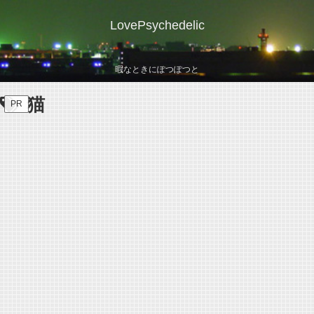
LovePsychedelic
暇なときにぽつぽつと
猫
PR