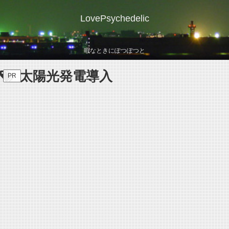
LovePsychedelic
暇なときにぽつぽつと
太陽光発電導入
PR