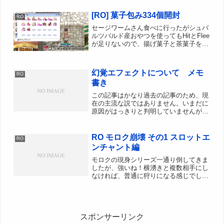
ンLv70になったんで神器クエストもOK!!
[RO] 菓子包み334個開封
と思ってた...
RO
セージワームさん食べに行ったがシュバ
ルツバルド産おやつを使ってもHitとFlee
が足りないので、揚げ菓子と茶菓子を使
うことにした。露店で必要個数集めよう
としたが売ってなかったので、菓子包み
を開封して入手することにした。よく焼
幻覚エフェクトについて メモ
RO
いたクッキー 1...
書き
この記事はかなり過去の記事のため、現
在の主流な説ではありません。いまだに
原因がはっきりと判明していませんが、
PCの構成によって重さに違いがあるの
は確かです。幻覚エフェクトが軽いと言
われている構成Intel Core i7 や i5などの
RO モロク崩壊 その1 スロットエ
RO
In...
ンチャント編
モロクの現身シリーズ一通り倒してきま
したが、強いね！横湧きと複数相手にし
なければ、普通に狩りになる感じでした
なー地味にキモゴーレムが邪魔なのがな
んとも。んでもってスロットエンチャン
ト前からコツコツ溜め込んでいたのを一
気にカンカン結果は、、、...
スポンサーリンク