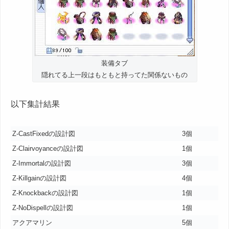
装備タブ
隠れてる上一段はもともと持ってた関係ないもの
以下集計結果
Z-CastFixedの設計図
3個
Z-Clairvoyanceの設計図
1個
Z-Immortalの設計図
3個
Z-Killgainの設計図
4個
Z-Knockbackの設計図
1個
Z-NoDispellの設計図
1個
アクアマリン
5個