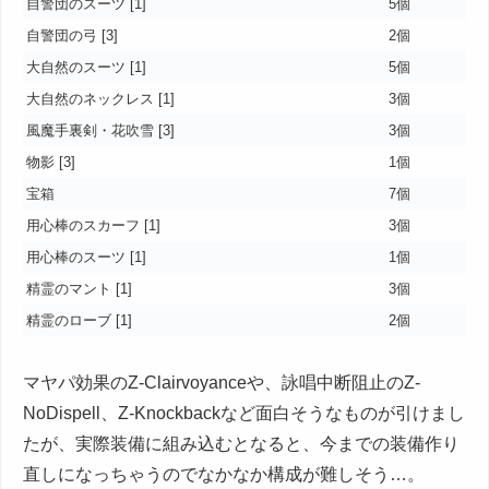
自警団のスーツ [1]
5個
自警団の弓 [3]
2個
大自然のスーツ [1]
5個
大自然のネックレス [1]
3個
風魔手裏剣・花吹雪 [3]
3個
物影 [3]
1個
宝箱
7個
用心棒のスカーフ [1]
3個
用心棒のスーツ [1]
1個
精霊のマント [1]
3個
精霊のローブ [1]
2個
マヤパ効果のZ-Clairvoyanceや、詠唱中断阻止のZ-
NoDispell、Z-Knockbackなど面白そうなものが引けまし
たが、実際装備に組み込むとなると、今までの装備作り
直しになっちゃうのでなかなか構成が難しそう…。