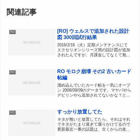
関連記事
[RO] ウェルスで追加された設計
RO
図 300回試行結果
2016/2/16（火）定期メンテナンスにて
エクセリオンシリーズ用の設計図が追加
されたんですが、月課金してなくて無料
開放キャンペーンの土曜日までスレ読む
程度にじっと待機あまり交換アイテムを
貯めていなかったので試行数300回程度
RO モロク崩壊 その2 古いカード
RO
ですが一応ログ...
帖編
溜め込んでいたカード帖を一気にオープ
ン 2008/09/09のデータです。マヤパやら
デビリンやら追加されてないかな？と夢
を見つつ、新カードはスタポとソードガ
ーディアンcがでればいいなぁ。。なん
て妄想しながら開けてみました。総数
すっかり放置してた
RO
156個重複整...
ネタが無いと放置してたら、それはそれ
でネタがたまり過ぎて腐りかけてるので
更新最近一番の話題は、古くからの友人
あおさんのプリが発光！HiMEプリにな
ってくださると信じております。アサシ