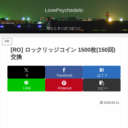
LovePsychedelic
暇なときにぽつぽつと
PR
[RO] ロックリッジコイン 1500枚(150回)
交換
X
Facebook
はてブ
LINE
Pinterest
コピー
2018.05.21