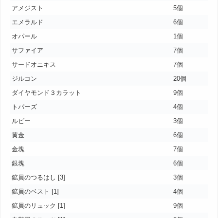
アメジスト
5個
エメラルド
6個
オパール
1個
サファイア
7個
サードオニキス
7個
ジルコン
20個
ダイヤモンド３カラット
9個
トパーズ
4個
ルビー
3個
黄金
6個
金塊
7個
銀塊
6個
鉱員のつるはし [3]
3個
鉱員のベスト [1]
4個
鉱員のリュック [1]
9個