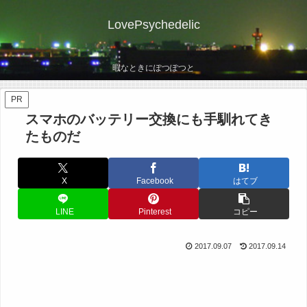
LovePsychedelic
暇なときにぽつぽつと
PR
スマホのバッテリー交換にも手馴れてき
たものだ
X
Facebook
はてブ
LINE
Pinterest
コピー
2017.09.07
2017.09.14