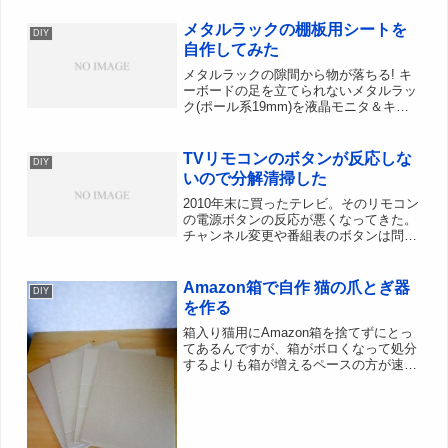
が出ている。ボールタップあたりのパッ
キンがダメか？と思いつつ浮き球を手で
メタルラックの棚板用シートを
DIY
持ち上げると、水漏れが止...
自作してみた
メタルラックの隙間から物が落ちる! キ
ーボードの足を立てられないメタルラッ
ク(ポール系19mm)を液晶モニタ＆キー
ボード台として利用しているんですが、
棚板が基本的に隙間だらけなので小物が
隙間から落ちたり、キーボードのチルト
TVリモコンのボタンが反応しな
DIY
スタンドが立てられ...
いので分解清掃した
2010年末に買ったテレビ。そのリモコン
の電源ボタンの反応が悪くなってきた。
チャンネル変更や番組表のボタンは問題
ないのだけど、電源ボタンだけが押して
も反応しないことが多い。電池切れを疑
い交換してみたものの症状が改善され
Amazon箱で自作 猫の爪とぎ器
DIY
ず。TV側の受光器の前...
を作る
箱入り猫用にAmazon箱を捨てずにとっ
てあるんですが、箱がボロくなって処分
するよりも箱が増えるペースの方が速い
ので押入れが段ボールだらけに。捨てろ
よ！って話なんですが、猫の爪とぎ段ボ
ールを作ってみた。うちの猫爪とぎ事情
猫の爪とぎ器も段ボー...