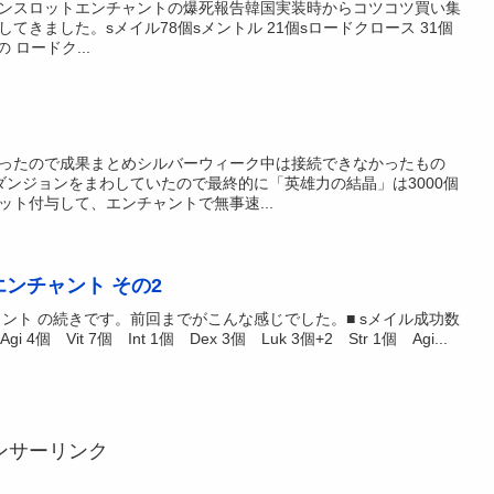
ンスロットエンチャントの爆死報告韓国実装時からコツコツ買い集
てきました。sメイル78個sメントル 21個sロードクロース 31個
の ロードク...
ったので成果まとめシルバーウィーク中は接続できなかったもの
ダンジョンをまわしていたので最終的に「英雄力の結晶」は3000個
ト付与して、エンチャントで無事速...
エンチャント その2
ャント の続きです。前回までがこんな感じでした。■ sメイル成功数
Agi 4個 Vit 7個 Int 1個 Dex 3個 Luk 3個+2 Str 1個 Agi...
ンサーリンク