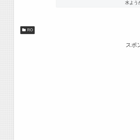
水よう
RO
スポ