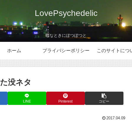
LovePsychedelic
暇なときにぽつぽつと
ホーム
プライバシーポリシー
このサイトにつ
した没ネタ
LINE
Pinterest
コピー
2017.04.09