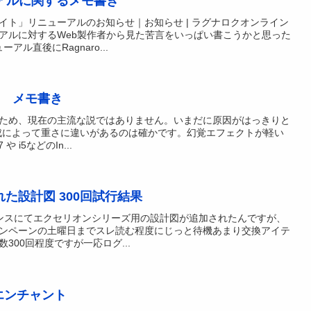
アルに関するメモ書き
イト」リニューアルのお知らせ｜お知らせ | ラグナロクオンライン
アルに対するWeb製作者から見た苦言をいっぱい書こうかと思った
ル直後にRagnaro...
 メモ書き
ため、現在の主流な説ではありません。いまだに原因がはっきりと
成によって重さに違いがあるのは確かです。幻覚エフェクトが軽い
 や i5などのIn...
れた設計図 300回試行結果
ンテナンスにてエクセリオンシリーズ用の設計図が追加されたんですが、
ンペーンの土曜日までスレ読む程度にじっと待機あまり交換アイテ
300回程度ですが一応ログ...
エンチャント