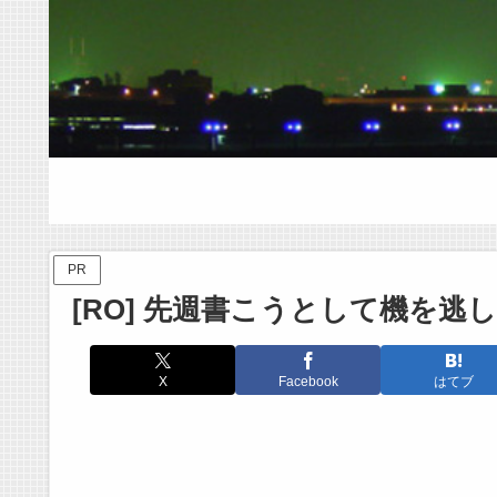
PR
[RO] 先週書こうとして機を逃
X
Facebook
はてブ