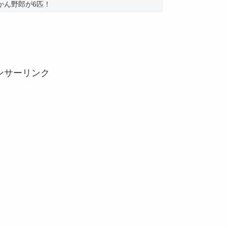
かん野郎が6匹！
ンサーリンク