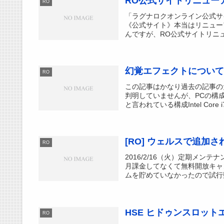
RO公式サイトリニュー
RO
「ラグナロクオンライン公式サ
《公式サイト》本当はリニュー
んですが、RO公式サイトリニューア
幻覚エフェクトについて
RO
この記事はかなり過去の記事の
判明していませんが、PCの構
と言われている構成Intel Core i7
[RO] ウェルスで追加さ
RO
2016/2/16（火）定期メ
月課金してなくて無料開放キャ
ムを貯めていなかったので試行数
HSE ヒドゥンスロット
RO