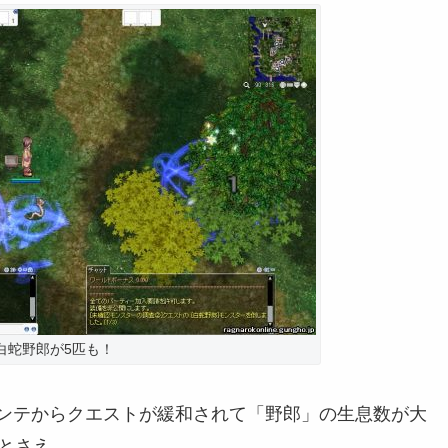
白蛇野郎が5匹も！
ンテからクエストが緩和されて「野郎」の生息数が大
とさえ…。