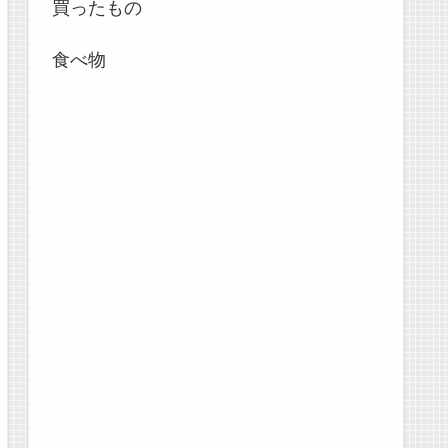
買ったもの
食べ物