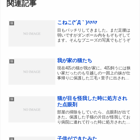
関連記事
こねこ(*´Д｀)ﾊｧﾊｧ
猫
目もパッチリしてきました。まだ足腰は
弱いですがダンボール内をもぞもぞして
ます。そんなプニーズの写真でもどうぞ
我が家の猫たち
猫
現在4匹の猫が我が家に。4匹飼うには狭
い家だったのも引越しの一因上の妹が仕
事帰りに保護した三毛♀里子に出された
ものの、里親宅の家庭の事情で出戻り。
里親宅で「リンちゃん」と名付けられた
ので、いまもそう呼んでいます。里子に
猫が目を怪我した時に処方され
出されるまでは、「ねこ...
猫
た点眼剤
部屋の掃除をしていたら、点眼剤が出て
きた。保護した子猫の片目が怪我してお
り病院に連れて行った時に処方されたや
つだ。捨てる前に備忘録として残してお
こう。小ネタでもいいからブログ更新す
るといいよと聞いたので！生後2か月ぐ
子供ができたみた
猫