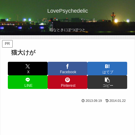
LovePsychedelic
暇なときにぽつぽつと
PR
猫大けが
X
Facebook
はてブ
LINE
Pinterest
コピー
2013.09.19
2014.01.22