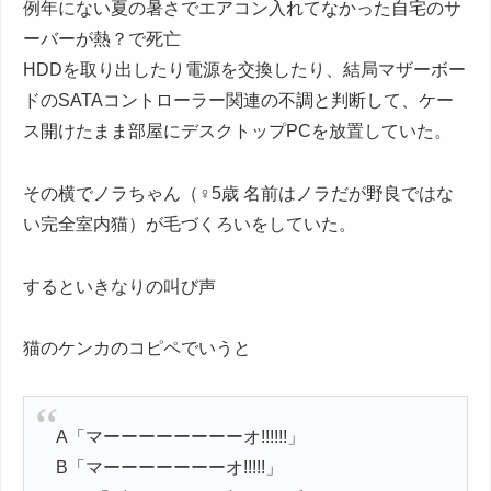
例年にない夏の暑さでエアコン入れてなかった自宅のサ
ーバーが熱？で死亡
HDDを取り出したり電源を交換したり、結局マザーボー
ドのSATAコントローラー関連の不調と判断して、ケー
ス開けたまま部屋にデスクトップPCを放置していた。
その横でノラちゃん（♀5歳 名前はノラだが野良ではな
い完全室内猫）が毛づくろいをしていた。
するといきなりの叫び声
猫のケンカのコピペでいうと
A「マーーーーーーーーオ!!!!!!」
B「マーーーーーーーオ!!!!!」