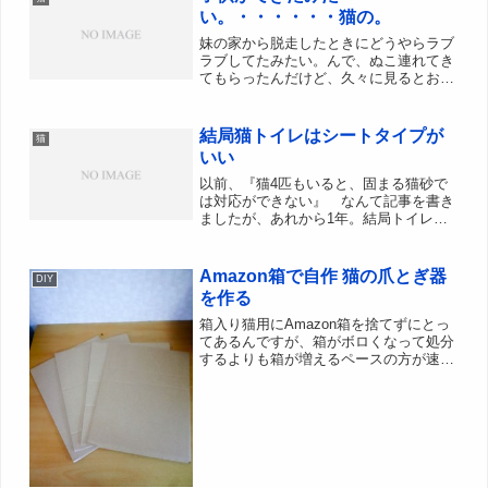
らいで喧嘩をしたのか片目...
い。・・・・・・猫の。
妹の家から脱走したときにどうやらラブ
ラブしてたみたい。んで、ぬこ連れてき
てもらったんだけど、久々に見るとお腹
でかくてパンパンだし、ちくびもでかく
なってるし、確実。父親不明。母親は三
毛猫なので生まれる子猫はばらばらな柄
結局猫トイレはシートタイプが
猫
になるだろうなぁ。個人的...
いい
以前、『猫4匹もいると、固まる猫砂で
は対応ができない』 なんて記事を書き
ましたが、あれから1年。結局トイレシ
ートに落ち着きました。妹がユニチャー
ム1週間消臭・抗菌デオトイレを貰って
きたので、それまで使っていた固まる砂
Amazon箱で自作 猫の爪とぎ器
DIY
タイプの猫トイレと置き換...
を作る
箱入り猫用にAmazon箱を捨てずにとっ
てあるんですが、箱がボロくなって処分
するよりも箱が増えるペースの方が速い
ので押入れが段ボールだらけに。捨てろ
よ！って話なんですが、猫の爪とぎ段ボ
ールを作ってみた。うちの猫爪とぎ事情
猫の爪とぎ器も段ボー...