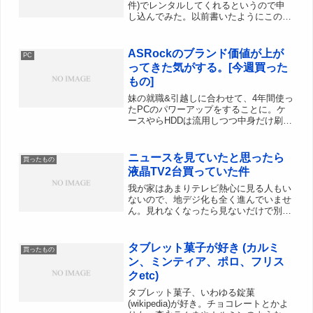
件)でレンタルしてくれるというので申
し込んでみた。以前書いたようにこの間
機種変したCA007にはWi-Fi機能がない
ので私は必要はないんですが、妹がスマ
ホを利用しており自宅がWinHighSpeed
ASRockのブランド価値が上が
PC
の...
ってきた気がする。[今週買った
もの]
妹の就職&引越しに合わせて、4年間使っ
たPCのパワーアップをすることに。ケ
ースやらHDDは流用しつつ中身だけ刷
新。そんなわけでいろいろ購入。AMD
Athlon II X2 Dual-Core 240 BOX用途的
にデュアルコアでも良さそう...
ニュースを見ていたと思ったら
買ったもの
液晶TV2台買っていた件
我が家はあまりテレビ熱心に見る人もい
ないので、地デジ化も全く進んでいませ
ん。見れなくなったら見ないだけで別に
いいかー的な、もしくはジャスコの5000
円地デジチューナーでいいやみたい
な...。しかし2台あるTVのうち、居間の
タブレット菓子が好き (カルミ
買ったもの
DVD内蔵TVが最...
ン、ミンティア、ポロ、フリス
クetc)
タブレット菓子、いわゆる錠菓
(wikipedia)が好き。チョコレートとかよ