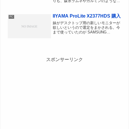
りも、森永ラムネやカルミンのような小
さくて数が多く、口の中でそこそこ長時
間残るお菓子をよく食べる。wikipediaを
見てるといろいろなメーカーから出てま
IIYAMA ProLite X2377HDS 購入
PC
すな。中で...
妹がデスクトップ用の新しいモニターが
欲しいというので選定をまかされる。今
まで使っていたのが SAMSUNG
SyncMaster 713BM1280x1024のスクエ
ア型TNパネル液晶でした。今買うなら
フルHDな1920x1080は決定事項...
スポンサーリンク