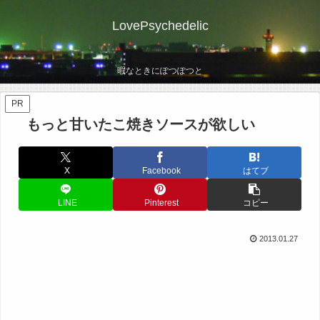
LovePsychedelic
暇なときにぽつぽつと
PR
もっと甘いたこ焼きソースが欲しい
X
Facebook
はてブ
LINE
Pinterest
コピー
2013.01.27