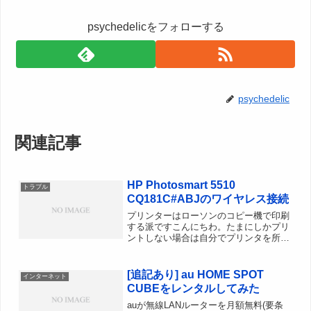
psychedelicをフォローする
psychedelic
関連記事
HP Photosmart 5510
トラブル
CQ181C#ABJのワイヤレス接続
プリンターはローソンのコピー機で印刷
する派ですこんにちわ。たまにしかプリ
ントしない場合は自分でプリンタを所有
するより、コンビニのメディア対応コピ
ー機や、ネットプリントの方がトータル
コストとしてはお安くなりますよね。た
[追記あり] au HOME SPOT
インターネット
まにしか使わないインクジ...
CUBEをレンタルしてみた
auが無線LANルーターを月額無料(要条