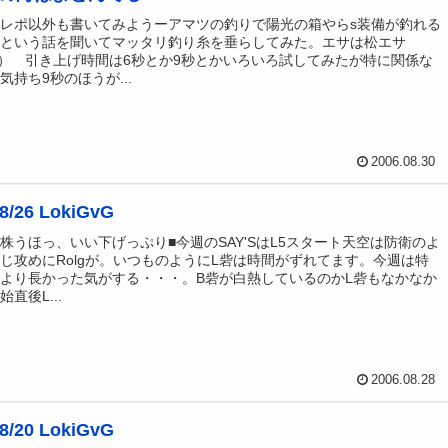
レポ以外も書いてみようーアマツの釣りで陽光の箱やらs装備が釣れる
。という話を聞いてマッタリ釣り糸を垂らしてみた。エサは松エサ
0z） 引き上げ時間は6秒とか9秒とかいろいろ試してみたが特に関係な
気持ち9秒のほうが...
2006.08.30
08/26 LokiGvG
株うほっ、いい下げっぷり■今週のSAY'SはL5スタート天空は防衛のよ
じ攻めにRolgが。いつものようにL砦は時間がずれてます。今週は特
より長かった気がする・・・。B砦が白熱しているのかL砦もなかなか
直後L...
2006.08.28
08/20 LokiGvG