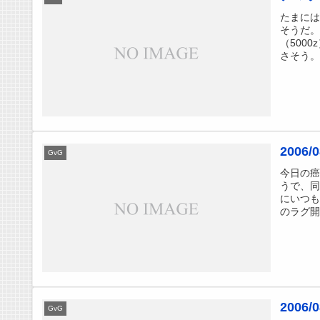
たまには
そうだ
（500
さそう。
2006/
GvG
今日の癌
うで、同
にいつも
のラグ開始
2006/
GvG