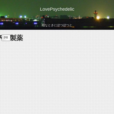
LovePsychedelic
暇なときにぽつぽつと
製薬
PR