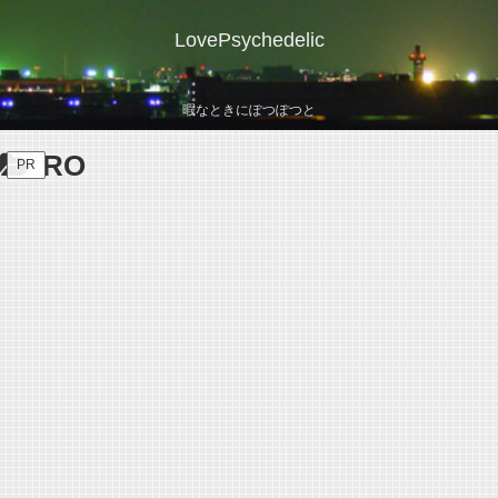
LovePsychedelic
暇なときにぽつぽつと
RO
PR