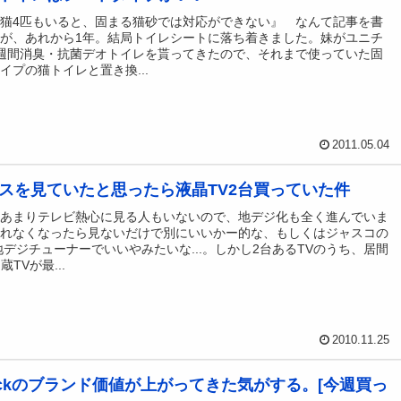
猫4匹もいると、固まる猫砂では対応ができない』 なんて記事を書
が、あれから1年。結局トイレシートに落ち着きました。妹がユニチ
週間消臭・抗菌デオトイレを貰ってきたので、それまで使っていた固
イプの猫トイレと置き換...
2011.05.04
スを見ていたと思ったら液晶TV2台買っていた件
はあまりテレビ熱心に見る人もいないので、地デジ化も全く進んでいま
見れなくなったら見ないだけで別にいいかー的な、もしくはジャスコの
円地デジチューナーでいいやみたいな...。しかし2台あるTVのうち、居間
蔵TVが最...
2010.11.25
ockのブランド価値が上がってきた気がする。[今週買っ