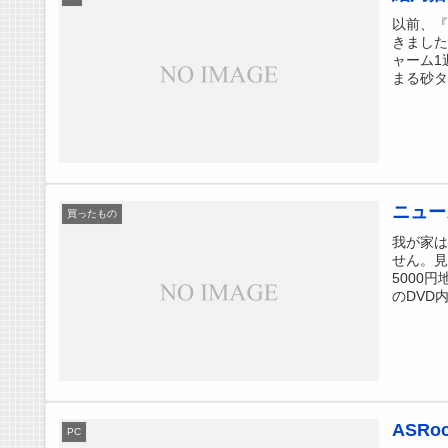
以前、『
きました
ャーム1
まる砂タ
ニュー
買ったもの
我が家
せん。
5000
のDVD内
ASR
PC