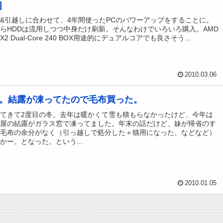
]
&引越しに合わせて、4年間使ったPCのパワーアップをすることに。
らHDDは流用しつつ中身だけ刷新。そんなわけでいろいろ購入。AMD
 II X2 Dual-Core 240 BOX用途的にデュアルコアでも良さそう...
2010.03.06
。結露が凍ってたので毛布買った。
てきて2度目の冬。去年は暖かくて雪も積もらなかったけど、今年は
部屋の結露がガラス窓で凍ってました。年末の話だけど、妹が帰省のす
の毛布の余分がなく（引っ越しで処分した＋猫用になった、などなど）
かー。となった。という...
2010.01.05