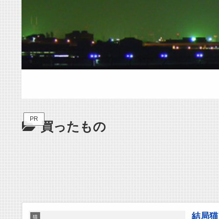
PR
買ったもの
結局猫
猫