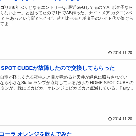
テゴリの8年ぶりとなるエントリーQ: 最近GvGしてるの？A: ポタ子なら
りないよー。と困ってたので1日でAB作った。ナイトメア カタコンベ
てたらあっという間だったぜ。昔と比べるとポタ子のバイト代が倍ぐら
ま...
2014.11.20
E SPOT CUBEが故障したので交換してもらった
の自室が怪しく光る夜中ふと目が覚めると天井が緑色に照らされてい
ら小さなStatusランプが点灯しているだけの HOME SPOT CUBE の
ingボタンが、緑にピカピカ、オレンジにピカピカと点滅している。Party...
2014.11.20
コーラ オレンジを飲んでみた