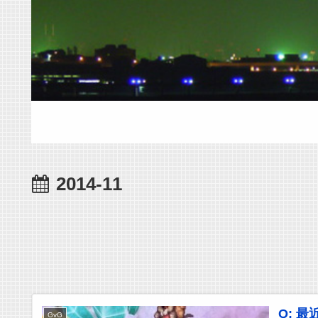
2014-11
Q: 
GvG