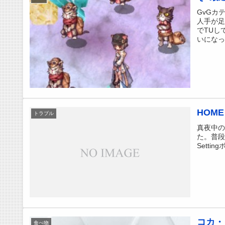
GvGカ
人手が足
でTUし
いになって
HOM
トラブル
真夜中
た。普段な
Sett
コカ・
食べ物