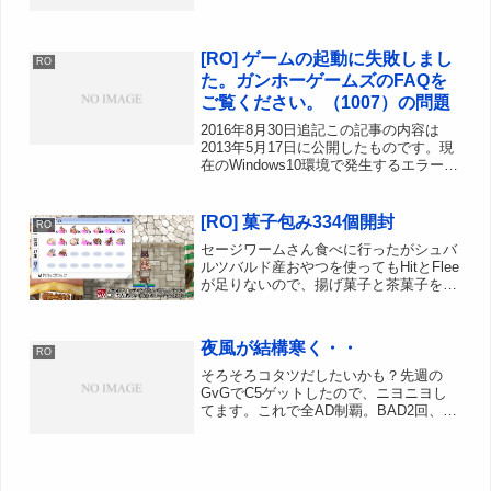
■Lv93騎士（・←ノミ）消しました。前
は転生してVIT槍LKにでもするかーと思
ってたけど、VIT槍LK作ったところで
[RO] ゲームの起動に失敗しまし
GvGは...
RO
た。ガンホーゲームズのFAQを
ご覧ください。（1007）の問題
2016年8月30日追記この記事の内容は
2013年5月17日に公開したものです。現
在のWindows10環境で発生するエラーの
解決には参考にならない可能性がありま
す。アトラクションセンターからROを
起動しようとすると、例のメッセージが
[RO] 菓子包み334個開封
RO
でた。...
セージワームさん食べに行ったがシュバ
ルツバルド産おやつを使ってもHitとFlee
が足りないので、揚げ菓子と茶菓子を使
うことにした。露店で必要個数集めよう
としたが売ってなかったので、菓子包み
を開封して入手することにした。よく焼
夜風が結構寒く・・
RO
いたクッキー 1...
そろそろコタツだしたいかも？先週の
GvGでC5ゲットしたので、ニヨニヨし
てます。これで全AD制覇。BAD2回、
CAD1回、VAD5回?、LAD1回 まぁやっ
ぱりBADは旨かった記憶が強いね全AD
行けたので満足してGvG無期限休
止、、、という...