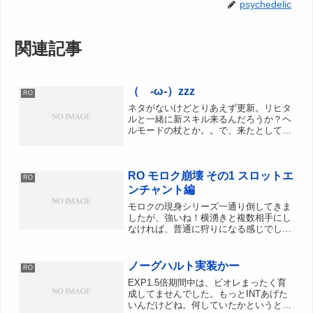
psychedelic
関連記事
（ -ω-）zzz
RO
ネタがないけどとりあえず更新。リヒタ
ルと一緒に新スキル来るんだろうか？ヘ
ルモードの杖とか。。で、来たとしてス
キル再振りNPCは配置されるのだろう
か？いまだに合奏何とるか決めかねてる
のでスキルポイントが7ポイントほど放
RO モロク崩壊 その1 スロットエ
置中。間違って押しそうで...
RO
ンチャント編
モロクの現身シリーズ一通り倒してきま
したが、強いね！横湧きと複数相手にし
なければ、普通に狩りになる感じでした
なー地味にキモゴーレムが邪魔なのがな
んとも。んでもってスロットエンチャン
ト前からコツコツ溜め込んでいたのを一
ノーグハルト実装かー
RO
気にカンカン結果は、、、...
EXP1.5倍期間中は、ビオレまったく育
成してませんでした。もっとINTあげた
いんだけどね。何していたかというと、