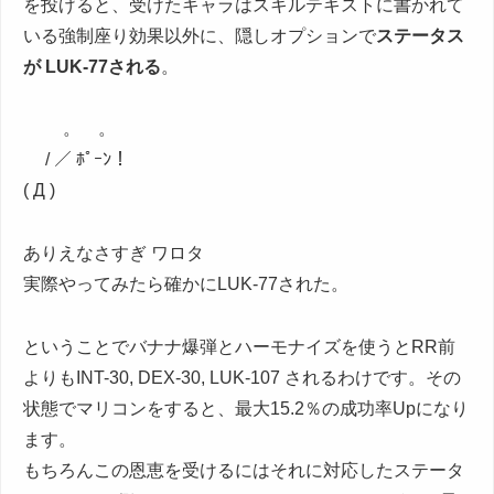
を投げると、受けたキャラはスキルテキストに書かれて
いる強制座り効果以外に、隠しオプションで
ステータス
が LUK-77される
。
。 。
/ ／ ﾎﾟｰﾝ！
( Д )
ありえなさすぎ ワロタ
実際やってみたら確かにLUK-77された。
ということでバナナ爆弾とハーモナイズを使うとRR前
よりもINT-30, DEX-30, LUK-107 されるわけです。その
状態でマリコンをすると、最大15.2％の成功率Upになり
ます。
もちろんこの恩恵を受けるにはそれに対応したステータ