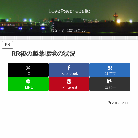
LovePsychedelic
暇なときにぽつぽつと
PR
RR後の製薬環境の状況
X
Facebook
はてブ
LINE
Pinterest
コピー
2012.12.11