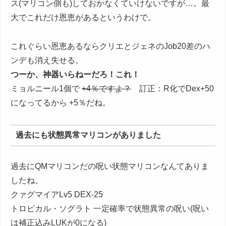
ス(マリコン側も)しておかなくていけないですが…。最
大でこれだけ恩恵があるというわけで。
これぐらい恩恵あるならクリエとジェネのJob20差のハ
ンデも消え失せる。
つーか、神器いらねーだろ！これ！
ミョルニール1個で
+4％ですよ？
訂正：R化でDex+50
になってるから +5％だね。
過去にも状態異常マリコンがありました
過去にQMマリコンだの呪い状態マリコンなんてありま
したね。
クァグマイアLv5 DEX-25
トロピカル・ソグラト 一定確率で状態異常の呪い(呪い
は補正込みLUKが0になる)