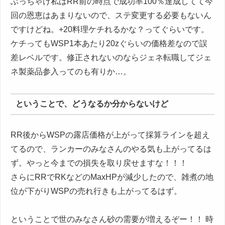
ぶっちゃけ私はRR前の時点で成功率100％達成してて今
回の恩恵はあまりないので、ステ変更する必要もないん
ですけどね。+20料理ケチれるかな？ってぐらいです。
ケチってもWSP1本あたり20zぐらいの価格差なので誤
差レベルです。修正されないのならジェネ転職してジェ
ネ製薬品参入ってのも有りか…。
ということで、どうなるか分からないけど
RR後からWSPの露店価格が上がって採算ラインを超え
てるので、ランカーのみなさんのやる気も上がってるは
ず。やっと今までの損失を取り戻せますな！！！
さらにRRでRKなどのMaxHPが減少したので、雑煮の地
位が下がりWSPの売れ行きも上がってるはず。
ということで世のみなさん砂の需要が増えるぞー！！ 時