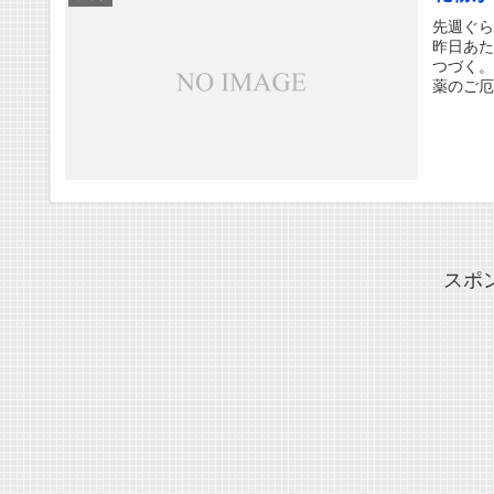
先週ぐ
昨日あ
つづく
薬のご厄
スポ