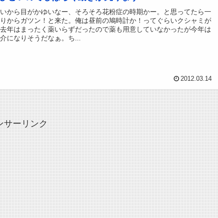
らいから目がかゆいなー、そろそろ花粉症の時期かー。と思ってたら一
たりからガツン！と来た。俺は昼前の鳩時計か！ってぐらいクシャミが
。去年はまったく薬いらずだったので薬も用意していなかったが今年は
介になりそうだなぁ。ち...
2012.03.14
ンサーリンク