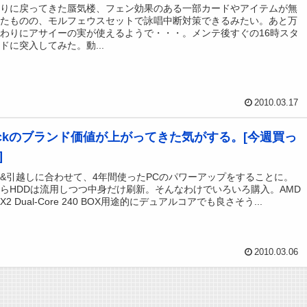
ぶりに戻ってきた蜃気楼、フェン効果のある一部カードやアイテムが無
ったものの、モルフェウスセットで詠唱中断対策できるみたい。あと万
わりにアサイーの実が使えるようで・・・。メンテ後すぐの16時スタ
ドに突入してみた。動...
2010.03.17
ockのブランド価値が上がってきた気がする。[今週買っ
]
&引越しに合わせて、4年間使ったPCのパワーアップをすることに。
らHDDは流用しつつ中身だけ刷新。そんなわけでいろいろ購入。AMD
 II X2 Dual-Core 240 BOX用途的にデュアルコアでも良さそう...
2010.03.06