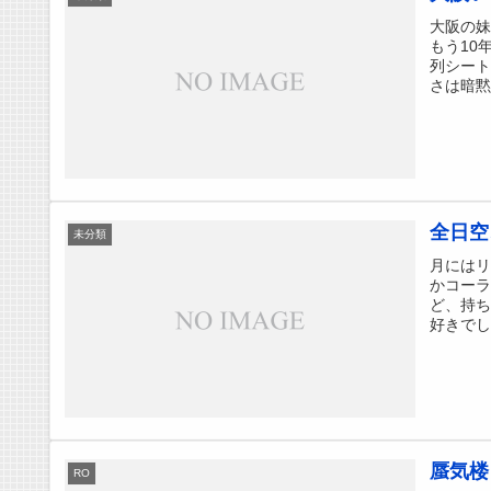
大阪の妹
もう10
列シー
さは暗黙
全日空
未分類
月にはリ
かコー
ど、持
好きでし
蜃気楼
RO