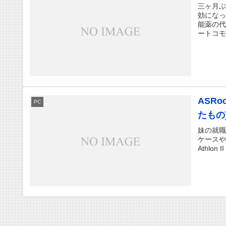
三ヶ月
効にな
能薬の代
ートコモ
ASR
PC
たもの
妹の就職
ケースや
Athlon