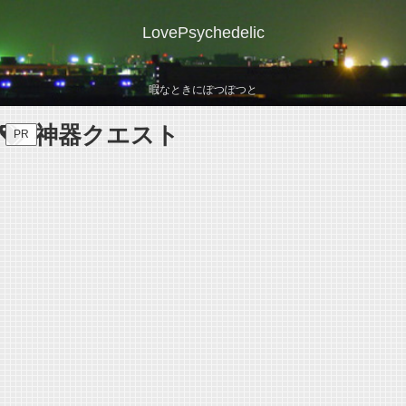
LovePsychedelic
暇なときにぽつぽつと
神器クエスト
PR