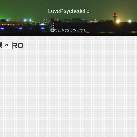
LovePsychedelic
暇なときにぽつぽつと
RO
PR