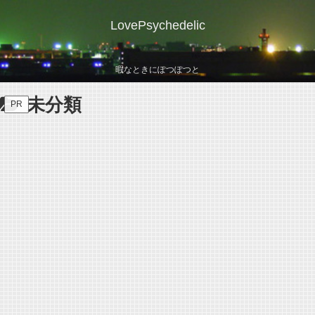
LovePsychedelic
暇なときにぽつぽつと
未分類
PR