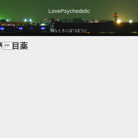
LovePsychedelic
暇なときにぽつぽつと
目薬
PR