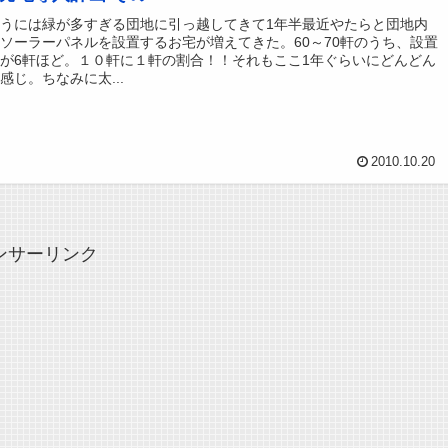
うには緑が多すぎる団地に引っ越してきて1年半最近やたらと団地内
ソーラーパネルを設置するお宅が増えてきた。60～70軒のうち、設置
が6軒ほど。１０軒に１軒の割合！！それもここ1年ぐらいにどんどん
感じ。ちなみに太...
2010.10.20
ンサーリンク